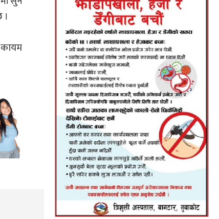
मा सुन
छ ।
ाँ कायम