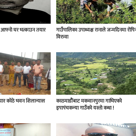
ई आफ्नो घर भत्काउन तयार
गाउँपालिका उपाध्यक्ष रानाले जन्मदिनमा रोपिन
विरुवा
चार कोठे भवन शिलान्यास
काठमाडौंबाट मकवानपुरमा गाभिएको
इपापंचकन्या गाउँको यस्तो कथा !