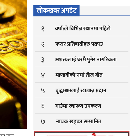
लोकखबर अपडेट
१
वर्षात्ले विभिन्न स्थानमा पहिरो
२
फरार प्रतिबादीहरु पक्राउ
३
अशक्तलाई घरमै पुगेर नागरिकता
४
माण्डवीको नयां तीज गीत
५
बृद्धाश्रमलाई खाद्यान्न प्रदान
६
गाउंमा स्वास्थ्य उपकरण
७
नायक खड्का सम्मानित