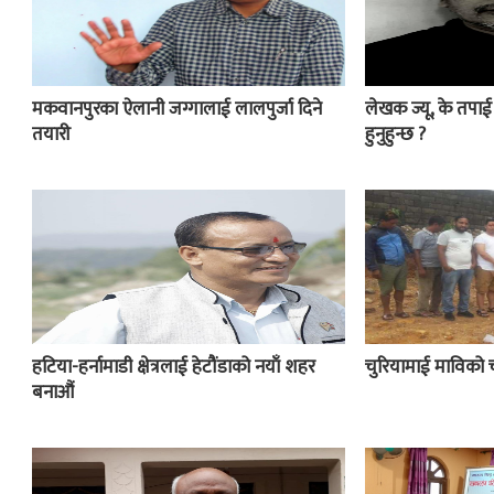
मकवानपुरका ऐलानी जग्गालाई लालपुर्जा दिने
लेखक ज्यू, के तपा
तयारी
हुनुहुन्छ ?
हटिया-हर्नामाडी क्षेत्रलाई हेटौंडाको नयाँ शहर
चुरियामाई माविको 
बनाऔं