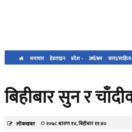
समाचार
हेडलाइन
प्रदेश
अर्थ/श्रम
कला/साहित्य
बिहीबार सुन र चाँदीक
२०७८ श्रावण १४, बिहीबार ११:४०
लोकखबर