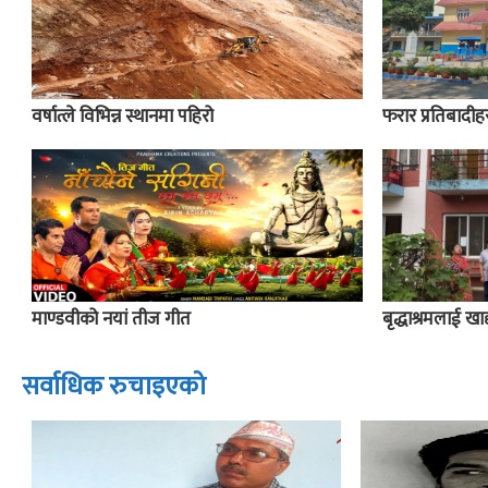
वर्षात्ले विभिन्न स्थानमा पहिरो
फरार प्रतिबादीहर
माण्डवीको नयां तीज गीत
बृद्धाश्रमलाई खाद्य
सर्वाधिक रुचाइएको