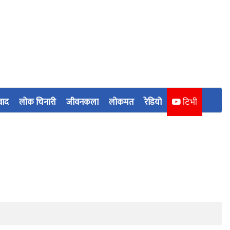
वाद
लोक चिनारी
जीवनकला
लोकमत
रेडियो
टिभी