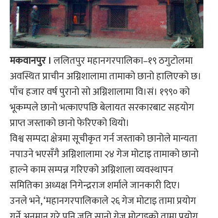
मकवानपुर ।
ललितपुर महानगरपालिका–१९ ठगुटोलमा
अवस्थित प्राचीन अग्निशालामा तामाको छानो हालिएको छ।
पाँच हजार वर्ष पुरानो सो अग्निशालामा वि।सं। १९९० को
भूकम्पले छानो भत्काएपछि बेलायत सरकारबाट सहयोग
प्राप्त जस्ताको छानो फेरिएको थियो।
विश्व सम्पदा क्षेत्रमा सूचीकृत गर्न जस्ताको छानोले मान्यता
नपाउने भएसँगै अग्निशालामा २४ गेज मोटाइ तामाको छानो
हाल्ने काम सम्पन्न गरिएको अग्निशाला व्यवस्थापन
समितिका अध्यक्ष निगेन्द्रराज शर्माले जानकारी दिए।
उनले भने, ‘महानगरपालिकाले २६ गेज मोटाइ तामा प्रयोग
गर्ने अनुमान गरे पनि जति सानो गेज मोटाइको तामा प्रयोग