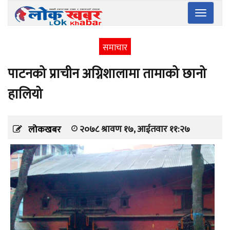
Toggle
navigatio
समाचार
पाटनको प्राचीन अग्निशालामा तामाको छानो
हालियो
२०७८ श्रावण १७, आईतवार ११:२७
लोकखबर