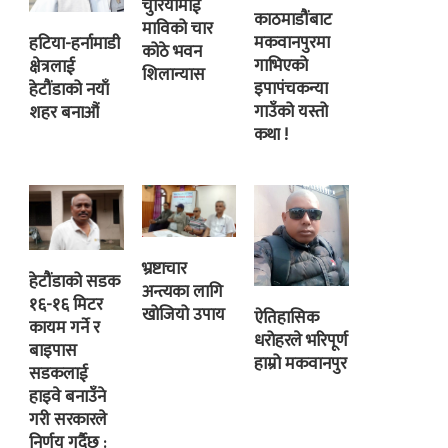
चुरियामाई
काठमाडौंबाट
माविको चार
मकवानपुरमा
हटिया-हर्नामाडी
कोठे भवन
गाभिएको
क्षेत्रलाई
शिलान्यास
इपापंचकन्या
हेटौंडाको नयाँ
गाउँको यस्तो
शहर बनाऔं
कथा !
भ्रष्टाचार
हेटौंडाको सडक
अन्त्यका लागि
१६-१६ मिटर
खोजियो उपाय
ऐतिहासिक
कायम गर्ने र
धरोहरले भरिपूर्ण
बाइपास
हाम्रो मकवानपुर
सडकलाई
हाइवे बनाउँने
गरी सरकारले
निर्णय गर्दैछ :