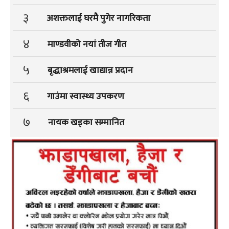
३
अशक्तलाई घरमै पुगेर नागरिकता
४
माण्डवीको नयां तीज गीत
५
बृद्धाश्रमलाई खाद्यान्न प्रदान
६
गाउंमा स्वास्थ्य उपकरण
७
नायक खड्का सम्मानित