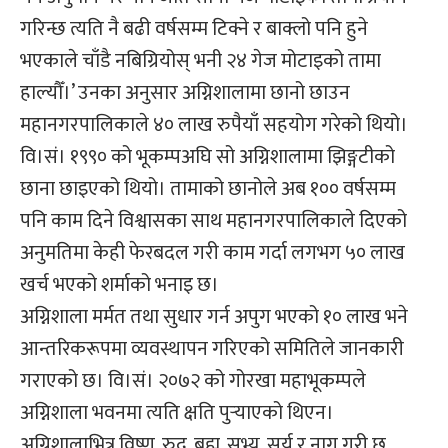
गरिन्छ त्यति नै बढी वर्षसम्म टिक्ने र बाक्लो पनि हुने
भएकाले चाँडै नबिग्रियोस् भनी २४ गेज मोटाइको तामा
हाल्यौँ।’ उनका अनुसार अग्निशालामा छानो छाउन
महानगरपालिकाले ४० लाख रुपैयाँ सहयोग गरेको थियो।
वि।सं। १९९० को भूकम्पअघि सो अग्निशालामा झिङ्गटीको
छाना छाइएको थियो। तामाको छानोले अब १०० वर्षसम्म
पनि काम दिने विश्वासका साथ महानगरपालिकाले दिएको
अनुमतिमा केही फेरबदल गरी काम गर्दा लगभग ५० लाख
खर्च भएको शर्माको भनाइ छ।
अग्निशाला मर्मत तथा सुधार गर्न अपुग भएको १० लाख भने
आन्तरिकरूपमा व्यवस्थापन गरिएको समितिले जानकारी
गराएको छ। वि।सं। २०७२ को गोरखा महाभूकम्पले
अग्निशाला भवनमा त्यति क्षति पुर्‍याएको थिएन।
अग्निशालाभित्र विष्णु, रुद्र, ब्रह्म, सभ्य, सूर्य र नाग गरी छ