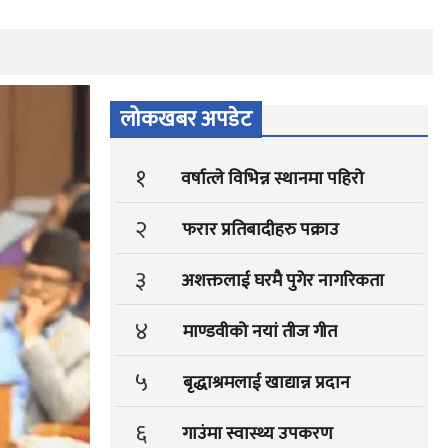
लोकखबर अपडेट
१
वर्षात्ले विभिन्न स्थानमा पहिरो
२
फरार प्रतिबादीहरु पक्राउ
३
अशक्तलाई घरमै पुगेर नागरिकता
४
माण्डवीको नयां तीज गीत
५
बृद्धाश्रमलाई खाद्यान्न प्रदान
६
गाउंमा स्वास्थ्य उपकरण