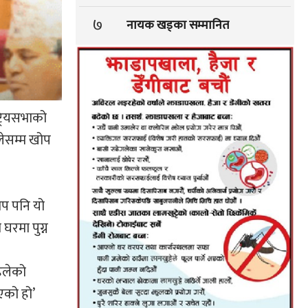
७
नायक खड्का सम्मानित
्ट्रियसभाको
लेसम्म खोप
खोप पनि यो
घरमा पुग्न
िलेको
एको हो’