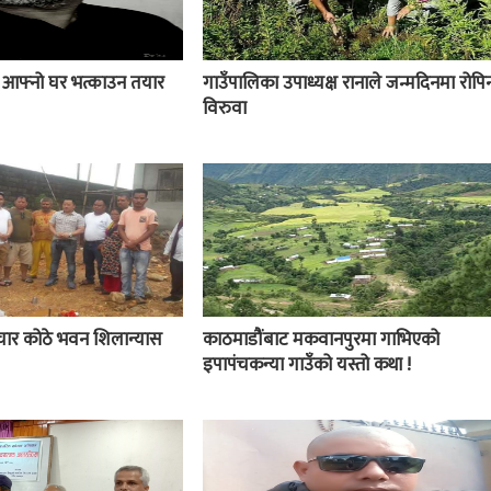
ई आफ्नो घर भत्काउन तयार
गाउँपालिका उपाध्यक्ष रानाले जन्मदिनमा रोपिन
विरुवा
चार कोठे भवन शिलान्यास
काठमाडौंबाट मकवानपुरमा गाभिएको
इपापंचकन्या गाउँको यस्तो कथा !