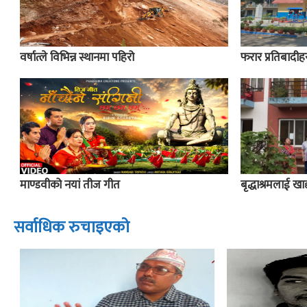
वर्षात्ले विभिन्न स्थानमा पहिरो
फरार प्रतिबादीहर
माण्डवीको नयां तीज गीत
बृद्धाश्रमलाई खाद्य
सर्वाधिक रुचाइएको