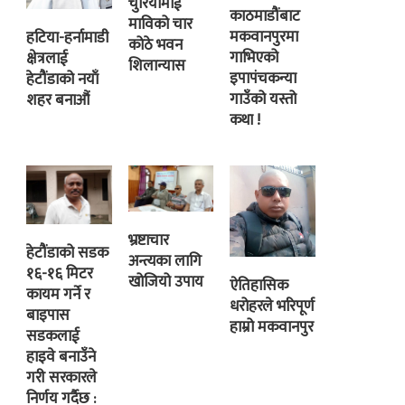
चुरियामाई
काठमाडौंबाट
माविको चार
मकवानपुरमा
हटिया-हर्नामाडी
कोठे भवन
गाभिएको
क्षेत्रलाई
शिलान्यास
इपापंचकन्या
हेटौंडाको नयाँ
गाउँको यस्तो
शहर बनाऔं
कथा !
भ्रष्टाचार
हेटौंडाको सडक
अन्त्यका लागि
१६-१६ मिटर
खोजियो उपाय
ऐतिहासिक
कायम गर्ने र
धरोहरले भरिपूर्ण
बाइपास
हाम्रो मकवानपुर
सडकलाई
हाइवे बनाउँने
गरी सरकारले
निर्णय गर्दैछ :