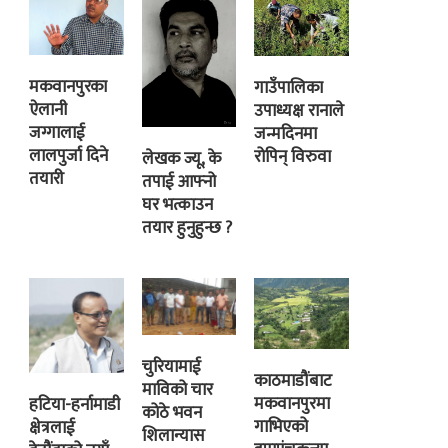
मकवानपुरका
गाउँपालिका
ऐलानी
उपाध्यक्ष रानाले
जग्गालाई
जन्मदिनमा
लालपुर्जा दिने
रोपिन् विरुवा
लेखक ज्यू, के
तयारी
तपाई आफ्नो
घर भत्काउन
तयार हुनुहुन्छ ?
चुरियामाई
काठमाडौंबाट
माविको चार
मकवानपुरमा
हटिया-हर्नामाडी
कोठे भवन
गाभिएको
क्षेत्रलाई
शिलान्यास