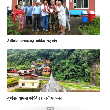
देवीघाट आश्रमलाई आर्थिक सहयोग
दुप्चेश्वर धाममा एकैदिन हजारौं भक्तजन