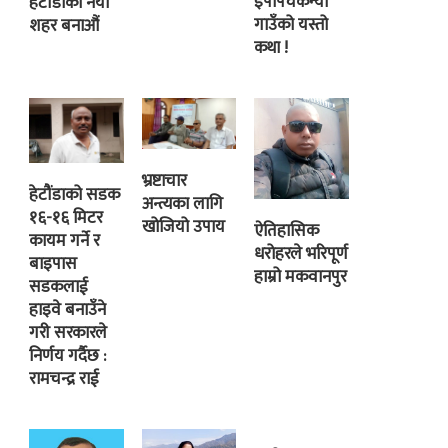
इपापंचकन्या
हेटौंडाको नयाँ
गाउँको यस्तो
शहर बनाऔं
कथा !
भ्रष्टाचार
हेटौंडाको सडक
अन्त्यका लागि
१६-१६ मिटर
खोजियो उपाय
ऐतिहासिक
कायम गर्ने र
धरोहरले भरिपूर्ण
बाइपास
हाम्रो मकवानपुर
सडकलाई
हाइवे बनाउँने
गरी सरकारले
निर्णय गर्दैछ :
रामचन्द्र राई