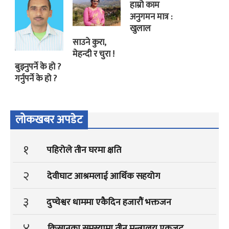
हाम्रो काम
अनुगमन मात्र :
खुलाल
साउने कुरा,
मेहन्दी र चुरा !
बुझ्नुपर्ने के हो ?
गर्नुपर्ने के हो ?
लोकखबर अपडेट
१
पहिरोले तीन घरमा क्षति
२
देवीघाट आश्रमलाई आर्थिक सहयोग
३
दुप्चेश्वर धाममा एकैदिन हजारौं भक्तजन
४
किसानका समस्यामा तीन मन्त्रालय एकजुट