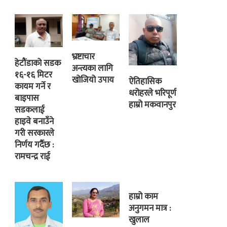
भ्रष्टाचार
हेटौंडाको सडक
अन्त्यका लागि
१६-१६ मिटर
खोजियो उपाय
ऐतिहासिक
कायम गर्ने र
धरोहरले भरिपूर्ण
बाइपास
हाम्रो मकवानपुर
सडकलाई
हाइवे बनाउँने
गरी सरकारले
निर्णय गर्दैछ :
रामचन्द्र राई
हाम्रो काम
अनुगमन मात्र :
खुलाल