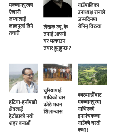
मकवानपुरका
गाउँपालिका
ऐलानी
उपाध्यक्ष रानाले
जग्गालाई
जन्मदिनमा
लालपुर्जा दिने
रोपिन् विरुवा
लेखक ज्यू, के
तयारी
तपाई आफ्नो
घर भत्काउन
तयार हुनुहुन्छ ?
चुरियामाई
काठमाडौंबाट
माविको चार
मकवानपुरमा
हटिया-हर्नामाडी
कोठे भवन
गाभिएको
क्षेत्रलाई
शिलान्यास
इपापंचकन्या
हेटौंडाको नयाँ
गाउँको यस्तो
शहर बनाऔं
कथा !