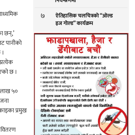
नियन्त्रणमा
माध्यमिक
७
ऐतिहासिक चलचित्रको “ओल्ड
इज गोल्ड” कार्यक्रम
ा छन्,’
बाट पानीको
 ।
रत्येक
िएको छ ।
ठ लाख ५०
ोजना
काइका प्रमुख
मा वितरण