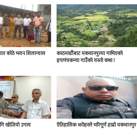
चार कोठे भवन शिलान्यास
काठमाडौंबाट मकवानपुरमा गाभिएको
इपापंचकन्या गाउँको यस्तो कथा !
 लागि खोजियो उपाय
ऐतिहासिक धरोहरले भरिपूर्ण हाम्रो मकवानपुर