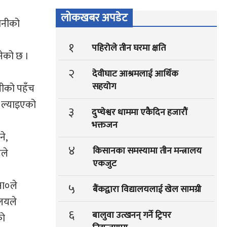
लोकखबर अपडेट
ानीको
१
पहिरोले तीन घरमा क्षति
नेको छ ।
२
देवीघाट आश्रमलाई आर्थिक
सहयोग
ानीको पहँच
ी ल्याइएको
३
दुप्चेश्वर धाममा एकैदिन हजारौं
भक्तजन
े,
४
किसानका समस्यामा तीन मन्त्रालय
सले
एकजुट
षा०ले
५
बैंकद्वारा विद्यालयलाई खेल सामग्री
ालयले
६
बालुवा उत्खनन् गर्ने ट्रिपर
को