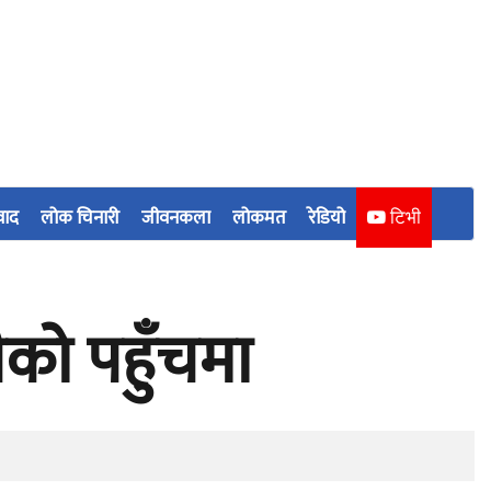
वाद
लोक चिनारी
जीवनकला
लोकमत
रेडियो
टिभी
ीको पहुँचमा