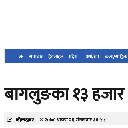
समाचार
हेडलाइन
प्रदेश
अर्थ/श्रम
कला/साहित्य
बागलुङका १३ हजार विद
२०७८ श्रावण २६, मंगलवार १४:५५
लोकखबर