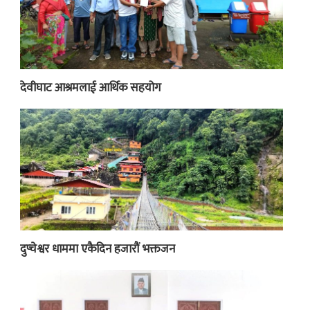
देवीघाट आश्रमलाई आर्थिक सहयोग
दुप्चेश्वर धाममा एकैदिन हजारौं भक्तजन