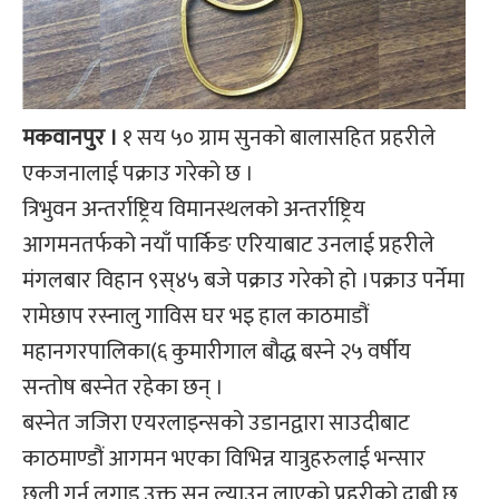
मकवानपुर ।
१ सय ५० ग्राम सुनको बालासहित प्रहरीले
एकजनालाई पक्राउ गरेको छ ।
त्रिभुवन अन्तर्राष्ट्रिय विमानस्थलको अन्तर्राष्ट्रिय
आगमनतर्फको नयाँ पार्किङ एरियाबाट उनलाई प्रहरीले
मंगलबार विहान ९स्४५ बजे पक्राउ गरेको हो ।पक्राउ पर्नेमा
रामेछाप रस्नालु गाविस घर भइ हाल काठमाडौं
महानगरपालिका(६ कुमारीगाल बौद्ध बस्‍ने २५ वर्षीय
सन्तोष बस्‍नेत रहेका छन् ।
बस्‍नेत जजिरा एयरलाइन्सको उडानद्वारा साउदीबाट
काठमाण्डौं आगमन भएका विभिन्न यात्रुहरुलाई भन्सार
छली गर्न लगाइ उक्त सुन ल्याउन लाएको प्रहरीको दाबी छ