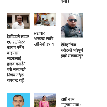
कथा !
भ्रष्टाचार
हेटौंडाको सडक
अन्त्यका लागि
१६-१६ मिटर
खोजियो उपाय
ऐतिहासिक
कायम गर्ने र
धरोहरले भरिपूर्ण
बाइपास
हाम्रो मकवानपुर
सडकलाई
हाइवे बनाउँने
गरी सरकारले
निर्णय गर्दैछ :
रामचन्द्र राई
हाम्रो काम
अनुगमन मात्र :