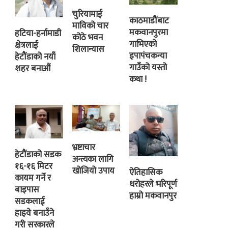
चुरियामाई
काठमाडौंबाट
माविको चार
मकवानपुरमा
हटिया-हर्नामाडी
कोठे भवन
गाभिएको
क्षेत्रलाई
शिलान्यास
इपापंचकन्या
हेटौंडाको नयाँ
गाउँको यस्तो
शहर बनाऔं
कथा !
भ्रष्टाचार
हेटौंडाको सडक
अन्त्यका लागि
१६-१६ मिटर
खोजियो उपाय
ऐतिहासिक
कायम गर्ने र
धरोहरले भरिपूर्ण
बाइपास
हाम्रो मकवानपुर
सडकलाई
हाइवे बनाउँने
गरी सरकारले