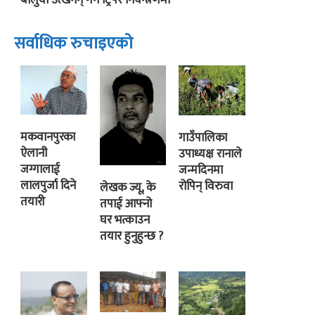
बालुवा उत्खनन् गर्ने ट्रिपर नियन्त्रणमा
सर्वाधिक रुचाइएको
मकवानपुरका
गाउँपालिका
ऐलानी
उपाध्यक्ष रानाले
जग्गालाई
जन्मदिनमा
लालपुर्जा दिने
रोपिन् विरुवा
लेखक ज्यू, के
तयारी
तपाई आफ्नो
घर भत्काउन
तयार हुनुहुन्छ ?