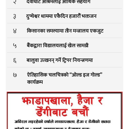
२
देवीघाट आश्रमलाई आर्थिक सहयोग
३
दुप्चेश्वर धाममा एकैदिन हजारौं भक्तजन
४
किसानका समस्यामा तीन मन्त्रालय एकजुट
५
बैंकद्वारा विद्यालयलाई खेल सामग्री
६
बालुवा उत्खनन् गर्ने ट्रिपर नियन्त्रणमा
७
ऐतिहासिक चलचित्रको “ओल्ड इज गोल्ड”
कार्यक्रम