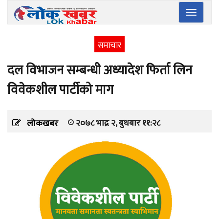
Toggle
navigatio
समाचार
दल विभाजन सम्बन्धी अध्यादेश फिर्ता लिन
विवेकशील पार्टीको माग
२०७८ भाद्र २, बुधबार ११:२८
लोकखबर