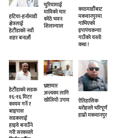
चुरियामाई
काठमाडौंबाट
माविको चार
मकवानपुरमा
हटिया-हर्नामाडी
कोठे भवन
गाभिएको
क्षेत्रलाई
शिलान्यास
इपापंचकन्या
हेटौंडाको नयाँ
गाउँको यस्तो
शहर बनाऔं
कथा !
भ्रष्टाचार
हेटौंडाको सडक
अन्त्यका लागि
१६-१६ मिटर
खोजियो उपाय
ऐतिहासिक
कायम गर्ने र
धरोहरले भरिपूर्ण
बाइपास
हाम्रो मकवानपुर
सडकलाई
हाइवे बनाउँने
गरी सरकारले