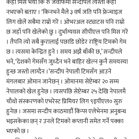
केही मिस भयो कि रु जवाफमा सन्दीपले त्यस्तो केही
नभएको बताए । ‘किनभने मैले ३ वर्ष जति पनि फ्रेन्चाइज
लिग खेलें सबैमा राम्रो गरें । ओभरअल स्ट्याटस पनि राम्रो
छ जहाँ पनि खेलेको छु । दुर्भाग्यवस सीपीएल पनि मिस गरें
। तैपनि त्यो सबै कुरालाई पछाडि छोडेर राष्ट्रिय टिमको गेम
छ । त्यसमा केन्द्रित हुने । समय अझै बाँकी छ,’ सन्दीपले
भने, ‘देशको गेमसँग जुध्दैन भने बाहिर खेल्न कुनै समयस्या
हुन्छ जस्तो लाग्दैन ।’सन्दीप नेपाली टिमसँग आउने
मंगलबार ओमान जानेछन् । ओमानमा सेप्टेम्बर २० सम्म
नेपालको खेल हुनेछ । त्यसपछि सेप्टेम्बर २५ देखि नेपालमै
चौथो संस्करणको एभरेस्ट प्रिमियर लिग ९इपीएल० सुरु
हुनेछ । जसमा सन्दीप काठमाडौं किंग्स एलेभेनमा अनुबन्ध
भइसकेका छन् र उनले टिमको कप्तानी समेत गर्ने पक्का
भएको छ ।