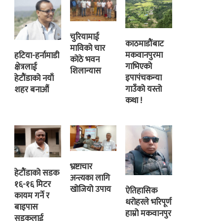
चुरियामाई
काठमाडौंबाट
माविको चार
मकवानपुरमा
हटिया-हर्नामाडी
कोठे भवन
गाभिएको
क्षेत्रलाई
शिलान्यास
इपापंचकन्या
हेटौंडाको नयाँ
गाउँको यस्तो
शहर बनाऔं
कथा !
भ्रष्टाचार
हेटौंडाको सडक
अन्त्यका लागि
१६-१६ मिटर
खोजियो उपाय
ऐतिहासिक
कायम गर्ने र
धरोहरले भरिपूर्ण
बाइपास
हाम्रो मकवानपुर
सडकलाई