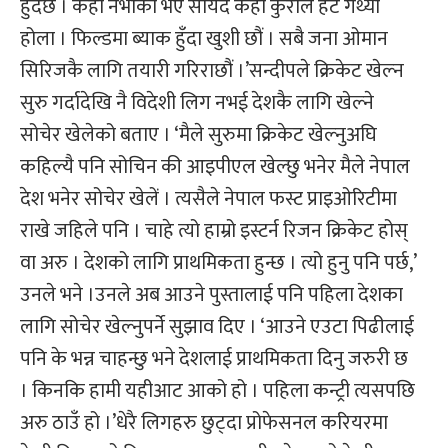
हुँदैछ । केही नभाको भए सायद केही कुराले हर्ट गर्थ्यो
होला । फिल्डमा ब्याक हुँदा खुशी छौं । सबै जना ओमान
सिरिजकै लागि तयारी गरिराछौं ।’सन्दीपले क्रिकेट खेल्न
सुरु गर्दादेखि नै विदेशी लिग नभई देशकै लागि खेल्ने
सोचेर खेलेको बताए । ‘मैले सुरुमा क्रिकेट खेल्नुअघि
कहिल्यै पनि सोचिन की आइपीएल खेल्छु भनेर मैले नेपाल
देश भनेर सोचेर खेलें । त्यसैले नेपाल फस्ट प्राइओरिटीमा
राखे जहिले पनि । चाहे त्यो हाम्रो इस्टर्न रिजन क्रिकेट होस्
वा अरु । देशको लागि प्राथमिकता हुन्छ । त्यो हुनु पनि पर्छ,’
उनले भने ।उनले अब आउने पुस्तालाई पनि पहिला देशका
लागि सोचेर खेल्नुपर्ने सुझाव दिए । ‘आउने एउटा पिढीलाई
पनि के भन्न चाहन्छु भने देशलाई प्राथमिकता दिनु जरुरी छ
। किनकि हामी यहीआट आको हो । पहिला कन्ट्री त्यसपछि
अरु ठाउँ हो ।’धेरै लिगहरु छुट्दा प्रोफेसनल करियरमा