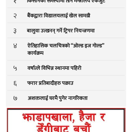
१
किसानका समस्यामा तीन मन्त्रालय एकजुट
२
बैंकद्वारा विद्यालयलाई खेल सामग्री
३
बालुवा उत्खनन् गर्ने ट्रिपर नियन्त्रणमा
४
ऐतिहासिक चलचित्रको “ओल्ड इज गोल्ड”
कार्यक्रम
५
वर्षात्ले विभिन्न स्थानमा पहिरो
६
फरार प्रतिबादीहरु पक्राउ
७
अशक्तलाई घरमै पुगेर नागरिकता