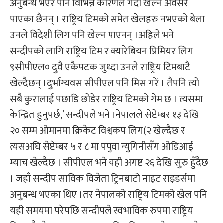
अनुबन्ध भएर पनि विभिन्न कारणले गर्दा खेल्ने अवसर
पाएका छैनन् । राष्ट्रिय टिमको समेत खेलहरु नभएको बेला
उनले विदेशी लिग पनि खेल्न पाएनन् ।अहिले भने
सन्दीपको लागि राष्ट्रिय टिम र क्यारेबियन प्रिमियर लिग
९सीपीएल० दुवै एकैपटक जुध्दा उनले राष्ट्रिय टिमबाटै
खेल्दैछन् ।दुर्भाग्यवस सीपीएल पनि मिस गरें । तैपनि त्यो
सबै कुरालाई पछाडि छोडेर राष्ट्रिय टिमको गेम छ । त्यसमा
केन्द्रित हुनुपर्छ,’ सन्दीपले भने ।नेपालले सेप्टेम्बर १३ देखि
२० सम्म ओमानमा क्रिकेट विश्वकप लिग(२ खेल्दैछ र
त्यसअघि सेप्टेम्बर ५ र ८ मा पपुवा न्युगिनीसँग ओडिआई
म्याच खेल्दैछ । सीपीएल भने यही अगष्ट २६ देखि सुरु हुँदैछ
। जहाँ सन्दीप साविक विजेता ट्रिनबाटो नाइट राइडर्समा
अनुबन्ध भएका थिए ।तर नेपालको राष्ट्रिय टिमको खेल पनि
यही समयमा परेपछि सन्दीपले स्वभाविक रुपमा राष्ट्रिय