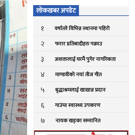
लोकखबर अपडेट
१
वर्षात्ले विभिन्न स्थानमा पहिरो
२
फरार प्रतिबादीहरु पक्राउ
३
अशक्तलाई घरमै पुगेर नागरिकता
४
माण्डवीको नयां तीज गीत
५
बृद्धाश्रमलाई खाद्यान्न प्रदान
६
गाउंमा स्वास्थ्य उपकरण
७
नायक खड्का सम्मानित