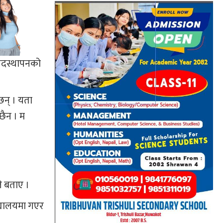
 पदस्थापनको
छन् । यता
छैन । म
े बताए ।
द्यालयमा गएर