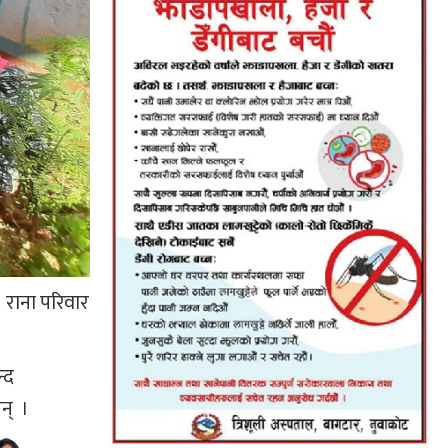
राना परिवार
्द
न् ।