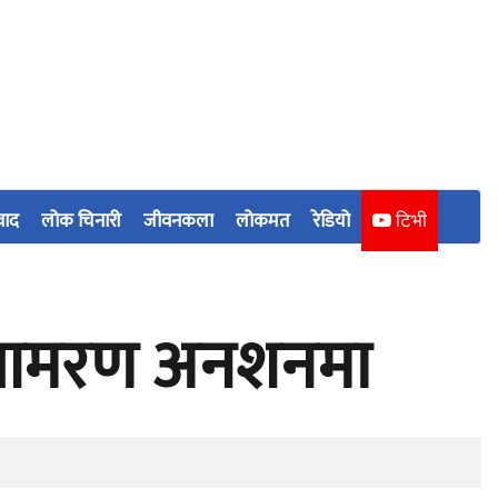
वाद
लोक चिनारी
जीवनकला
लोकमत
रेडियो
टिभी
र आमरण अनशनमा