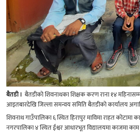
बैतडी ।
बैतडीको शिवनाथका शिक्षक करण राना १४ महिनासम
आइतबारदेखि जिल्ला समन्वय समिति बैतडीको कार्यालय अगाड
शिवनाथ गाउँपालिका ६ स्थित हिरापुर माविमा राहत कोटामा का
नगरपालिका ४ स्थित ईश्वर आधारभूत विद्यालयमा काजमा काम