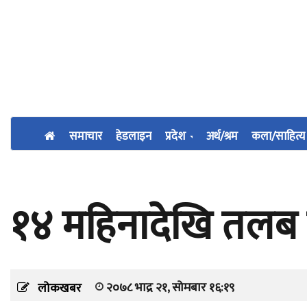
समाचार
हेडलाइन
प्रदेश
अर्थ/श्रम
कला/साहित्य
१४ महिनादेखि तल
२०७८ भाद्र २१, सोमबार १६:१९
लोकखबर