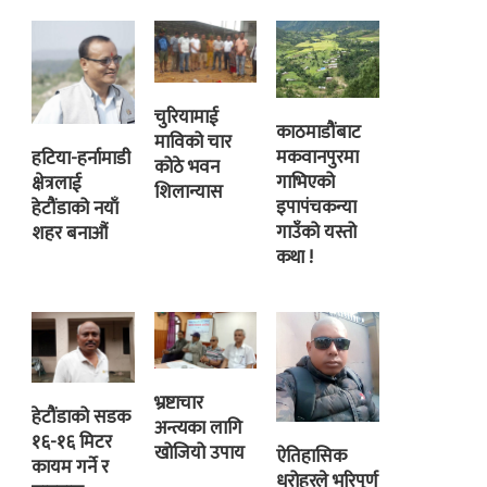
चुरियामाई
काठमाडौंबाट
माविको चार
मकवानपुरमा
हटिया-हर्नामाडी
कोठे भवन
गाभिएको
क्षेत्रलाई
शिलान्यास
इपापंचकन्या
हेटौंडाको नयाँ
गाउँको यस्तो
शहर बनाऔं
कथा !
भ्रष्टाचार
हेटौंडाको सडक
अन्त्यका लागि
१६-१६ मिटर
खोजियो उपाय
ऐतिहासिक
कायम गर्ने र
धरोहरले भरिपूर्ण