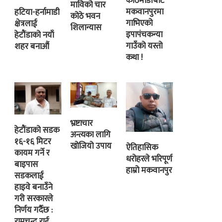
काठमाडौंबाट
माविको चार
मकवानपुरमा
हटिया-हर्नामाडी
कोठे भवन
गाभिएको
क्षेत्रलाई
शिलान्यास
इपापंचकन्या
हेटौंडाको नयाँ
गाउँको यस्तो
शहर बनाऔं
कथा !
भ्रष्टाचार
हेटौंडाको सडक
अन्त्यका लागि
१६-१६ मिटर
खोजियो उपाय
ऐतिहासिक
कायम गर्ने र
धरोहरले भरिपूर्ण
बाइपास
हाम्रो मकवानपुर
सडकलाई
हाइवे बनाउँने
गरी सरकारले
निर्णय गर्दैछ :
रामचन्द्र राई