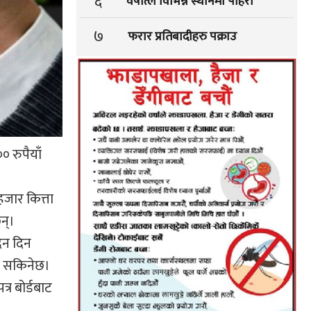
६
वर्षात्ले विभिन्न स्थानमा पहिरो
७
फरार प्रतिबादीहरु पक्राउ
 रुपैयाँ
हजार कित्ता
न्।
दन दिन
न सकिनेछ।
र बोर्डबाट