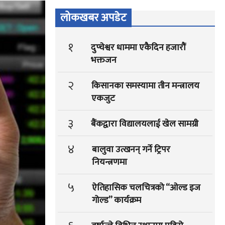
लोकखबर अपडेट
१
दुप्चेश्वर धाममा एकैदिन हजारौं
भक्तजन
२
किसानका समस्यामा तीन मन्त्रालय
एकजुट
३
बैंकद्वारा विद्यालयलाई खेल सामग्री
४
बालुवा उत्खनन् गर्ने ट्रिपर
नियन्त्रणमा
५
ऐतिहासिक चलचित्रको “ओल्ड इज
गोल्ड” कार्यक्रम