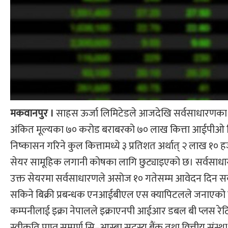
मकवानपुर ।
साहस ऊर्जा लिमिटेडले आजदेखि सर्वसाधारणका ल
अंकित मूल्यका ७० करोड बराबरको ७० लाख कित्ता आईपीओ न
निष्कासन गरिने कुल कित्तामध्ये ३ प्रतिशत अर्थात् २ लाख १० 
सेयर सामूहिक लगानी कोषका लागि छुट्याइएको छ। सर्वसाधा
उक्त सेयरमा सर्वसाधारणले असोज १० गतेसम्म आवेदन दिन सक
सकिने बिक्री प्रबन्धक एनआईबीएल एस क्यापिटलले जनाएको
कम्पनीलाई इक्रा नेपालले इक्राएनपी आईआर डबल बी प्लस रेटिङ
स्वीकृति प्राप्त सम्पूर्ण सि–आस्बा सदस्य बैंक तथा वित्तीय