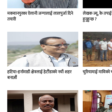
मकवानपुरका ऐलानी जग्गालाई लालपुर्जा दिने
लेखक ज्यू, के तपा
तयारी
हुनुहुन्छ ?
हटिया-हर्नामाडी क्षेत्रलाई हेटौंडाको नयाँ शहर
चुरियामाई माविको 
बनाऔं