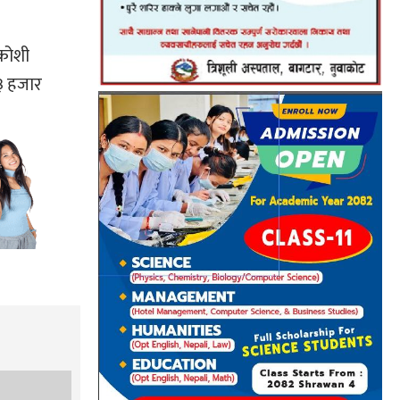
धकोशी
३ हजार