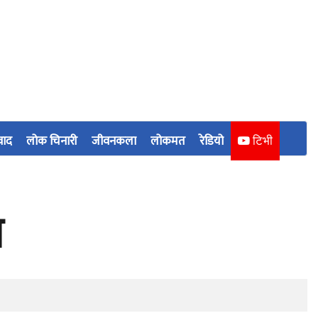
वाद
लोक चिनारी
जीवनकला
लोकमत
रेडियो
टिभी
ा