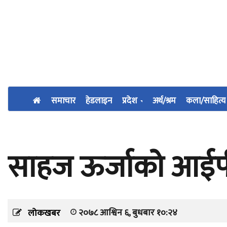
समाचार
हेडलाइन
प्रदेश
अर्थ/श्रम
कला/साहित्य
साहज ऊर्जाको आईप
२०७८ आश्विन ६, बुधबार १०:२४
लोकखबर