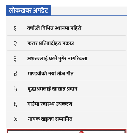
लोकखबर अपडेट
१
वर्षात्ले विभिन्न स्थानमा पहिरो
२
फरार प्रतिबादीहरु पक्राउ
३
अशक्तलाई घरमै पुगेर नागरिकता
४
माण्डवीको नयां तीज गीत
५
बृद्धाश्रमलाई खाद्यान्न प्रदान
६
गाउंमा स्वास्थ्य उपकरण
७
नायक खड्का सम्मानित