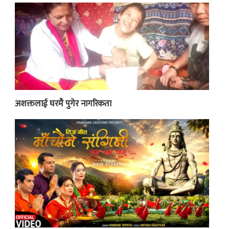
अशक्तलाई घरमै पुगेर नागरिकता