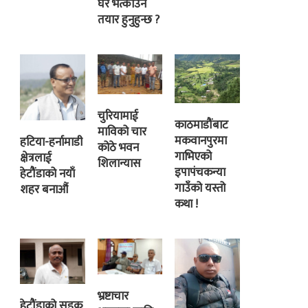
घर भत्काउन
तयार हुनुहुन्छ ?
चुरियामाई
काठमाडौंबाट
माविको चार
मकवानपुरमा
हटिया-हर्नामाडी
कोठे भवन
गाभिएको
क्षेत्रलाई
शिलान्यास
इपापंचकन्या
हेटौंडाको नयाँ
गाउँको यस्तो
शहर बनाऔं
कथा !
भ्रष्टाचार
हेटौंडाको सडक