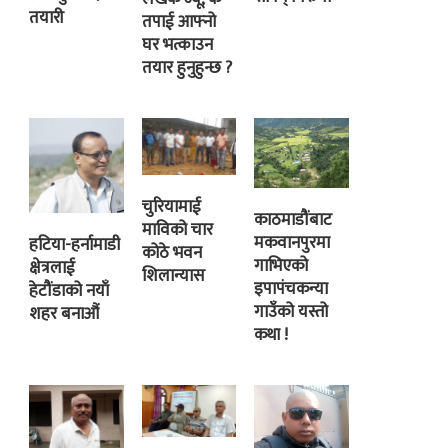
तयारी
तपाई आफ्नो
घर भत्काउन
तयार हुनुहुन्छ ?
चुरियामाई
काठमाडौंबाट
माविको चार
मकवानपुरमा
हटिया-हर्नामाडी
कोठे भवन
गाभिएको
क्षेत्रलाई
शिलान्यास
इपापंचकन्या
हेटौंडाको नयाँ
गाउँको यस्तो
शहर बनाऔं
कथा !