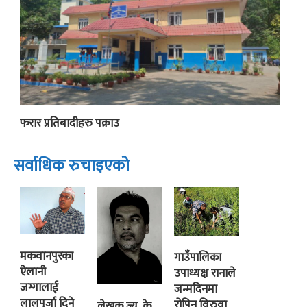
फरार प्रतिबादीहरु पक्राउ
सर्वाधिक रुचाइएको
मकवानपुरका
गाउँपालिका
ऐलानी
उपाध्यक्ष रानाले
जग्गालाई
जन्मदिनमा
लालपुर्जा दिने
रोपिन् विरुवा
लेखक ज्यू, के