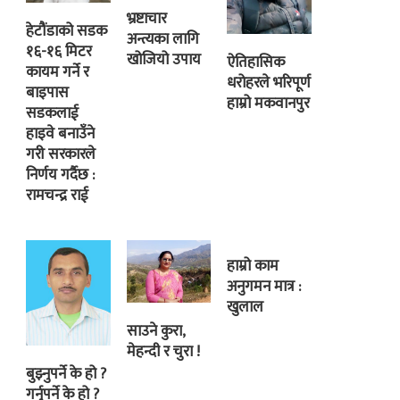
भ्रष्टाचार
हेटौंडाको सडक
अन्त्यका लागि
१६-१६ मिटर
खोजियो उपाय
ऐतिहासिक
कायम गर्ने र
धरोहरले भरिपूर्ण
बाइपास
हाम्रो मकवानपुर
सडकलाई
हाइवे बनाउँने
गरी सरकारले
निर्णय गर्दैछ :
रामचन्द्र राई
हाम्रो काम
अनुगमन मात्र :
खुलाल
साउने कुरा,
मेहन्दी र चुरा !
बुझ्नुपर्ने के हो ?
गर्नुपर्ने के हो ?