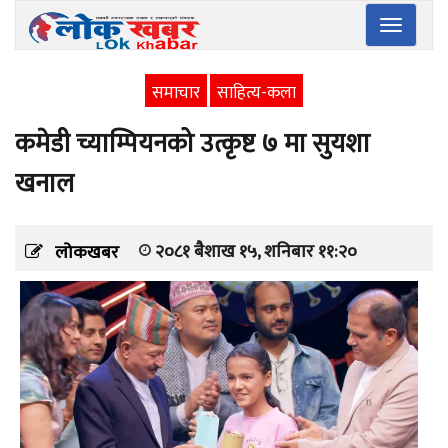
Toggle
navigatio
समाचार
साहित्य-कला
कमेडी च्याम्पियनको उत्कृष्ट ७ मा सुयशा
खनाल
२०८१ बैशाख १५, शनिबार ११:२०
लोकखबर