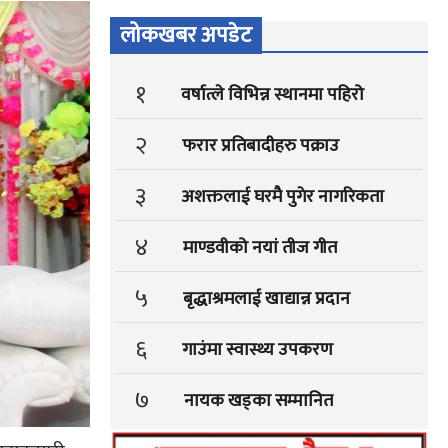
लोकखबर अपडेट
१
वर्षात्ले विभिन्न स्थानमा पहिरो
२
फरार प्रतिबादीहरु पक्राउ
३
अशक्तलाई घरमै पुगेर नागरिकता
४
माण्डवीको नयां तीज गीत
५
बृद्धाश्रमलाई खाद्यान्न प्रदान
६
गाउंमा स्वास्थ्य उपकरण
७
नायक खड्का सम्मानित