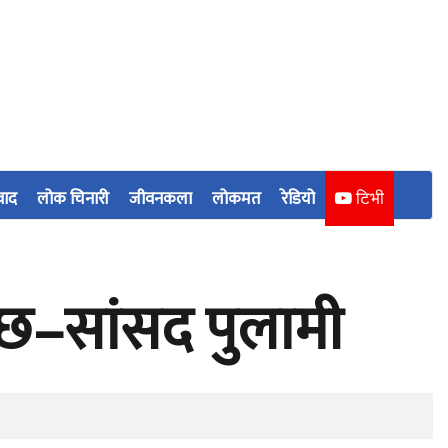
वाद
लोक चिनारी
जीवनकला
लोकमत
रेडियो
टिभी
 छ–सांसद पुलामी