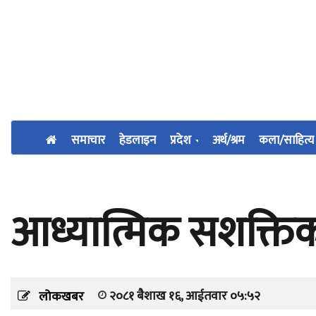
समाचार
हेडलाइन
प्रदेश
अर्थ/श्रम
कला/साहित्य
आध्यात्मिक सशक्ति
२०८१ बैशाख १६, आईतवार ०५:५२
लोकखबर