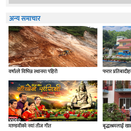
अन्य समाचार
वर्षात्ले विभिन्न स्थानमा पहिरो
फरार प्रतिबादीहर
माण्डवीको नयां तीज गीत
बृद्धाश्रमलाई खाद्य