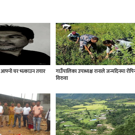
ई आफ्नो घर भत्काउन तयार
गाउँपालिका उपाध्यक्ष रानाले जन्मदिनमा रोपिन
विरुवा