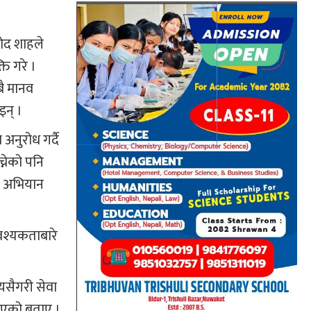
नोद शाहले
ि गरे ।
बै मानव
इन् ।
अनुरोध गर्दै
्नेको पनि
यो अभियान
वश्यकताबारे
यसैगरी सेवा
 भएको बताए ।