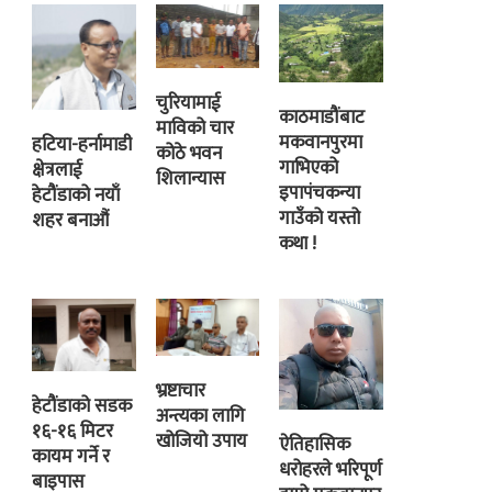
चुरियामाई
काठमाडौंबाट
माविको चार
मकवानपुरमा
हटिया-हर्नामाडी
कोठे भवन
गाभिएको
क्षेत्रलाई
शिलान्यास
इपापंचकन्या
हेटौंडाको नयाँ
गाउँको यस्तो
शहर बनाऔं
कथा !
भ्रष्टाचार
हेटौंडाको सडक
अन्त्यका लागि
१६-१६ मिटर
खोजियो उपाय
ऐतिहासिक
कायम गर्ने र
धरोहरले भरिपूर्ण
बाइपास