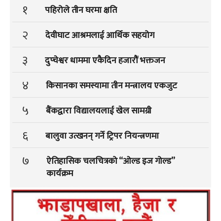
१
पहिरोले तीन घरमा क्षति
२
देवीघाट आश्रमलाई आर्थिक सहयोग
३
दुप्चेश्वर धाममा एकैदिन हजारौं भक्तजन
४
किसानका समस्यामा तीन मन्त्रालय एकजुट
५
बैंकद्वारा विद्यालयलाई खेल सामग्री
६
बालुवा उत्खनन् गर्ने ट्रिपर नियन्त्रणमा
७
ऐतिहासिक चलचित्रको “ओल्ड इज गोल्ड”
कार्यक्रम