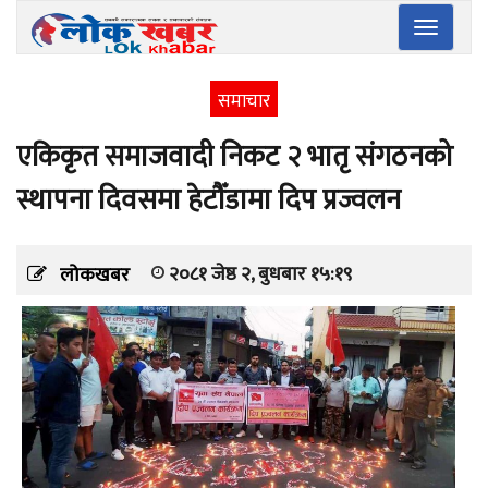
Toggle
navigatio
समाचार
एकिकृत समाजवादी निकट २ भातृ संगठनको
स्थापना दिवसमा हेटौँडामा दिप प्रज्वलन
२०८१ जेष्ठ २, बुधबार १५:१९
लोकखबर