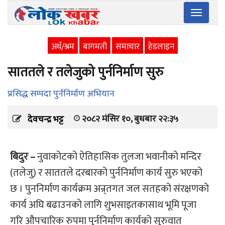
Toggle
navigatio
अर्थ/श्रम
बागमती
समाचार
हेडलाइन
साततले र तलेजुको पुर्ननिर्माण सुरु
प्रसिद्ध सम्पदा पुर्ननिर्माण अभियान
२०८२ मंसिर १०, बुधबार २२:३५
देवचन्द्र भट्ट
बिदुर –
नुवाकोटको ऐतिहासिक तुलजा भवानीको मन्दिर
(तलेजु) र साततले दरबारको पुर्ननिर्माण कार्य सुरु भएको
छ । पुननिर्माण कार्यक्रम अन्र्तगत जल सतहको संरक्षणको
कार्य अघि बढाउनको लागि शुभसाइतकासाथ भूमि पूजा
गरि औपचारिक रुपमा पुर्ननिर्माण कार्यको सुरुवात