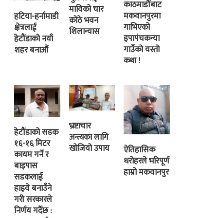
काठमाडौंबाट
माविको चार
मकवानपुरमा
हटिया-हर्नामाडी
कोठे भवन
गाभिएको
क्षेत्रलाई
शिलान्यास
इपापंचकन्या
हेटौंडाको नयाँ
गाउँको यस्तो
शहर बनाऔं
कथा !
भ्रष्टाचार
हेटौंडाको सडक
अन्त्यका लागि
१६-१६ मिटर
खोजियो उपाय
ऐतिहासिक
कायम गर्ने र
धरोहरले भरिपूर्ण
बाइपास
हाम्रो मकवानपुर
सडकलाई
हाइवे बनाउँने
गरी सरकारले
निर्णय गर्दैछ :