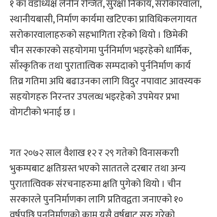
१ का वडाध्यक्ष लेनीन रन्जित, सुरक्षा निकाय, सरोकारवाला,
स्थानीयबासी, निर्माण कार्यमा खटिएका प्राविधिकलगायत
सरोकारवालाहरुको सहभागिता रहेको थियो । छिमेकी
चीन सरकारको सहयोगमा पुर्ननिर्माण भइरहेको धार्मिक,
साँस्कृतिक तथा पुरातात्विक सम्पदाको पुर्ननिर्माण कार्य
तिव्र गतिमा अघि बढाउनका लागि विदुर नपावाट आवस्यक
सहयोगहरु निरन्तर उपलव्ध भइरहेको उपमेयर प्रभा
वोगटीको भनाई छ ।
गत २०७२ साल वैशाख १२ र २९ गतेको विनासकराी
भुकम्पबाट क्षतिग्रस्त भएको साततले दरबार तथा अन्य
पुरातात्विवक संरचनाहरुमा क्षति पुगेको थियो । चीन
सरकारले पुननिर्माणका लागि प्रतिवद्वता जनाएको १०
वर्षपछि पुननिर्माणको काम यसै वर्षबाट सुरु गरेको