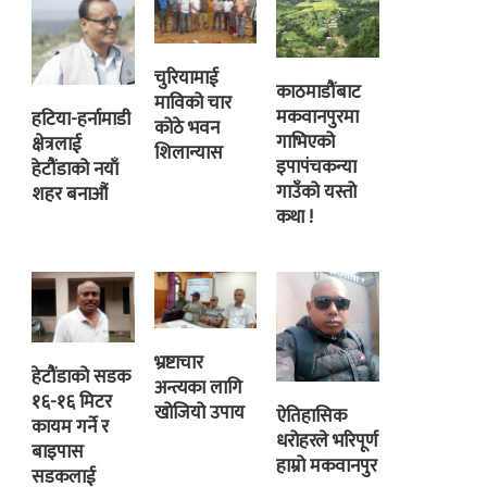
चुरियामाई
काठमाडौंबाट
माविको चार
मकवानपुरमा
हटिया-हर्नामाडी
कोठे भवन
गाभिएको
क्षेत्रलाई
शिलान्यास
इपापंचकन्या
हेटौंडाको नयाँ
गाउँको यस्तो
शहर बनाऔं
कथा !
भ्रष्टाचार
हेटौंडाको सडक
अन्त्यका लागि
१६-१६ मिटर
खोजियो उपाय
ऐतिहासिक
कायम गर्ने र
धरोहरले भरिपूर्ण
बाइपास
हाम्रो मकवानपुर
सडकलाई