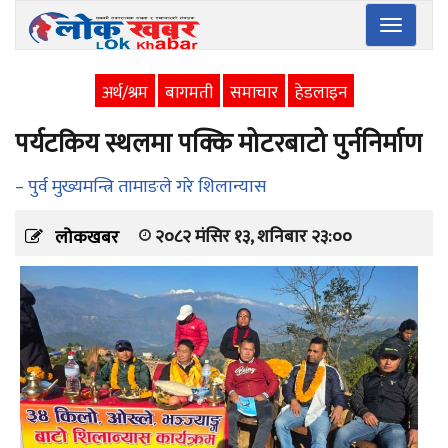
Toggle
navigatio
अर्थ/श्रम
बागमती
समाचार
हेडलाइन
पर्यटकिय स्थलमा पक्कि मोटरबाटो पुर्ननिर्माण
– पुर्व मुख्यमन्त्रि तामाङले गरे शिलान्यास
२०८२ मंसिर १३, शनिबार २३:००
लोकखबर