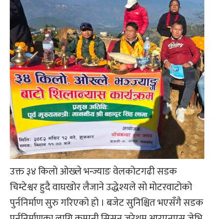
उक्त ३४ किलो ओख्ले भन्ज्याङ वेलकोटगढी सडक
चिम्टेश्वर हुदै वाघखोर लैजाने उद्धेश्यले सो मोटरवाटोको
पुर्ननिर्माण सुरु गरिएको हो । बजेट सुनिश्चित भएसँगै सडक
पुर्ननिर्माणका लागि कम्पनी सिसन जुरेथुम आरएनएस जेभि