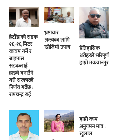
भ्रष्टाचार
हेटौंडाको सडक
अन्त्यका लागि
१६-१६ मिटर
खोजियो उपाय
ऐतिहासिक
कायम गर्ने र
धरोहरले भरिपूर्ण
बाइपास
हाम्रो मकवानपुर
सडकलाई
हाइवे बनाउँने
गरी सरकारले
निर्णय गर्दैछ :
रामचन्द्र राई
हाम्रो काम
अनुगमन मात्र :
खुलाल