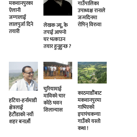
मकवानपुरका
गाउँपालिका
ऐलानी
उपाध्यक्ष रानाले
जग्गालाई
जन्मदिनमा
लालपुर्जा दिने
रोपिन् विरुवा
लेखक ज्यू, के
तयारी
तपाई आफ्नो
घर भत्काउन
तयार हुनुहुन्छ ?
चुरियामाई
काठमाडौंबाट
माविको चार
मकवानपुरमा
हटिया-हर्नामाडी
कोठे भवन
गाभिएको
क्षेत्रलाई
शिलान्यास
इपापंचकन्या
हेटौंडाको नयाँ
गाउँको यस्तो
शहर बनाऔं
कथा !