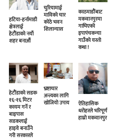
चुरियामाई
काठमाडौंबाट
माविको चार
मकवानपुरमा
हटिया-हर्नामाडी
कोठे भवन
गाभिएको
क्षेत्रलाई
शिलान्यास
इपापंचकन्या
हेटौंडाको नयाँ
गाउँको यस्तो
शहर बनाऔं
कथा !
भ्रष्टाचार
हेटौंडाको सडक
अन्त्यका लागि
१६-१६ मिटर
खोजियो उपाय
ऐतिहासिक
कायम गर्ने र
धरोहरले भरिपूर्ण
बाइपास
हाम्रो मकवानपुर
सडकलाई
हाइवे बनाउँने
गरी सरकारले