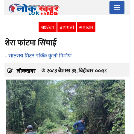
Toggle
navigatio
अर्थ/श्रम
बागमती
समाचार
शेरा फांटमा सिंचाई
– सातसय मिटर पक्कि कुलो निर्माण
२०८३ बैशाख ३१, बिहीबार ००:१८
लोकखबर