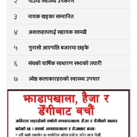
२
गाउंमा स्वास्थ्य उपकरण
३
नायक खड्का सम्मानित
४
अशक्तहरुलाई सहायक सामग्री
५
गुनासो आएपछि बजारमा छड्के
६
संघको वार्षिक साधारण सभाको तयारी
७
ज्येष्ठ कलाकारहरुको स्वास्थ्य उपचार