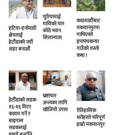
चुरियामाई
काठमाडौंबाट
माविको चार
मकवानपुरमा
हटिया-हर्नामाडी
कोठे भवन
गाभिएको
क्षेत्रलाई
शिलान्यास
इपापंचकन्या
हेटौंडाको नयाँ
गाउँको यस्तो
शहर बनाऔं
कथा !
भ्रष्टाचार
हेटौंडाको सडक
अन्त्यका लागि
१६-१६ मिटर
खोजियो उपाय
ऐतिहासिक
कायम गर्ने र
धरोहरले भरिपूर्ण
बाइपास
हाम्रो मकवानपुर
सडकलाई
हाइवे बनाउँने