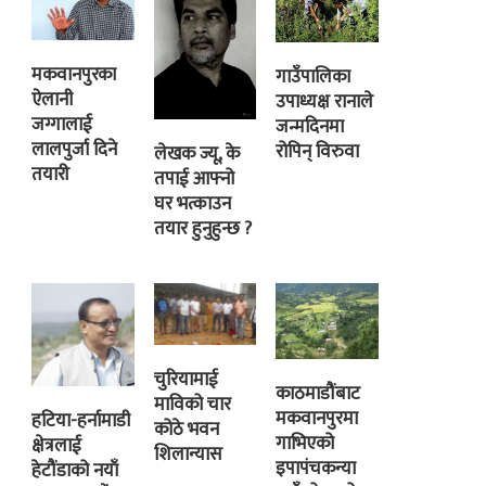
मकवानपुरका
गाउँपालिका
ऐलानी
उपाध्यक्ष रानाले
जग्गालाई
जन्मदिनमा
लालपुर्जा दिने
रोपिन् विरुवा
लेखक ज्यू, के
तयारी
तपाई आफ्नो
घर भत्काउन
तयार हुनुहुन्छ ?
चुरियामाई
काठमाडौंबाट
माविको चार
मकवानपुरमा
हटिया-हर्नामाडी
कोठे भवन
गाभिएको
क्षेत्रलाई
शिलान्यास
इपापंचकन्या
हेटौंडाको नयाँ