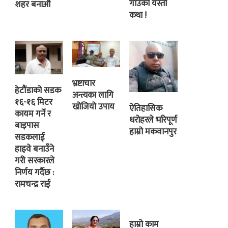
गाउँको यस्तो
शहर बनाऔं
कथा !
भ्रष्टाचार
हेटौंडाको सडक
अन्त्यका लागि
१६-१६ मिटर
खोजियो उपाय
ऐतिहासिक
कायम गर्ने र
धरोहरले भरिपूर्ण
बाइपास
हाम्रो मकवानपुर
सडकलाई
हाइवे बनाउँने
गरी सरकारले
निर्णय गर्दैछ :
रामचन्द्र राई
हाम्रो काम