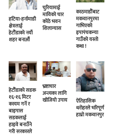
चुरियामाई
काठमाडौंबाट
माविको चार
मकवानपुरमा
हटिया-हर्नामाडी
कोठे भवन
गाभिएको
क्षेत्रलाई
शिलान्यास
इपापंचकन्या
हेटौंडाको नयाँ
गाउँको यस्तो
शहर बनाऔं
कथा !
भ्रष्टाचार
हेटौंडाको सडक
अन्त्यका लागि
१६-१६ मिटर
खोजियो उपाय
ऐतिहासिक
कायम गर्ने र
धरोहरले भरिपूर्ण
बाइपास
हाम्रो मकवानपुर
सडकलाई
हाइवे बनाउँने
गरी सरकारले