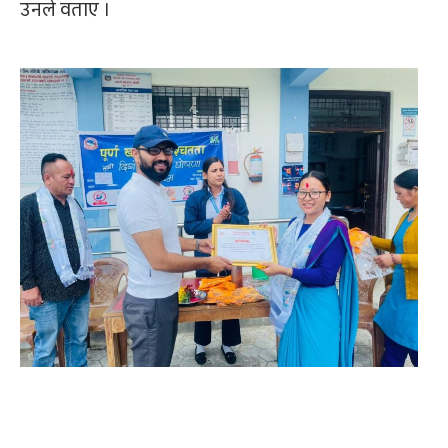
उनले वताए ।