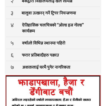
२
बैंकद्वारा विद्यालयलाई खेल सामग्री
३
बालुवा उत्खनन् गर्ने ट्रिपर नियन्त्रणमा
४
ऐतिहासिक चलचित्रको “ओल्ड इज गोल्ड”
कार्यक्रम
५
वर्षात्ले विभिन्न स्थानमा पहिरो
६
फरार प्रतिबादीहरु पक्राउ
७
अशक्तलाई घरमै पुगेर नागरिकता