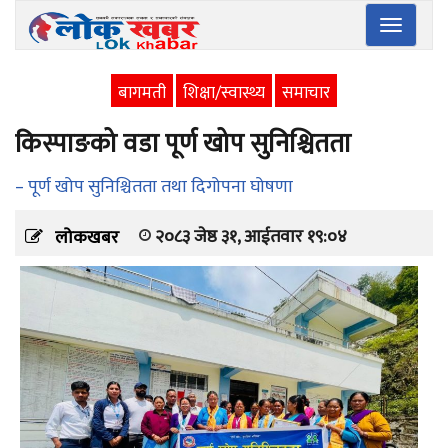
Toggle
navigatio
बागमती
शिक्षा/स्वास्थ्य
समाचार
किस्पाङको वडा पूर्ण खोप सुनिश्चितता
– पूर्ण खोप सुनिश्चितता तथा दिगोपना घोषणा
२०८३ जेष्ठ ३१, आईतवार १९:०४
लोकखबर