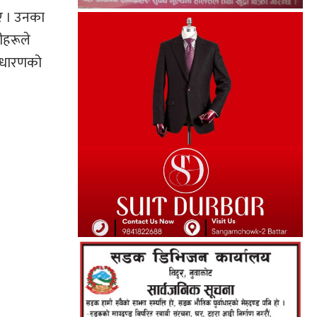
ाए । उनका
ीहरूले
साधारणको