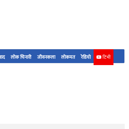
वाद
लोक चिनारी
जीवनकला
लोकमत
रेडियो
टिभी