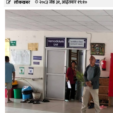
२०८३ जेष्ठ ३१, आईतवार १९:१०
लोकखबर