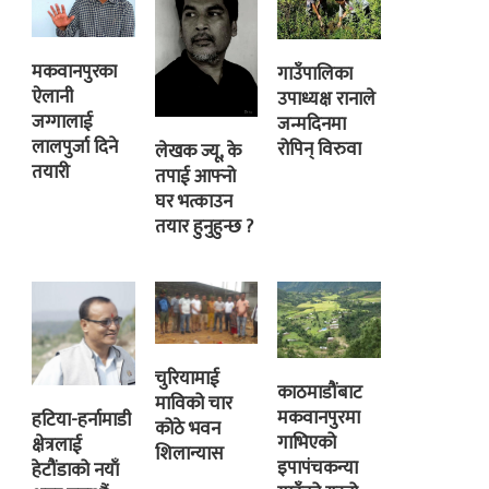
मकवानपुरका
गाउँपालिका
ऐलानी
उपाध्यक्ष रानाले
जग्गालाई
जन्मदिनमा
लालपुर्जा दिने
रोपिन् विरुवा
लेखक ज्यू, के
तयारी
तपाई आफ्नो
घर भत्काउन
तयार हुनुहुन्छ ?
चुरियामाई
काठमाडौंबाट
माविको चार
मकवानपुरमा
हटिया-हर्नामाडी
कोठे भवन
गाभिएको
क्षेत्रलाई
शिलान्यास
इपापंचकन्या
हेटौंडाको नयाँ