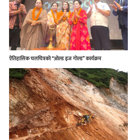
ऐतिहासिक चलचित्रको “ओल्ड इज गोल्ड” कार्यक्रम