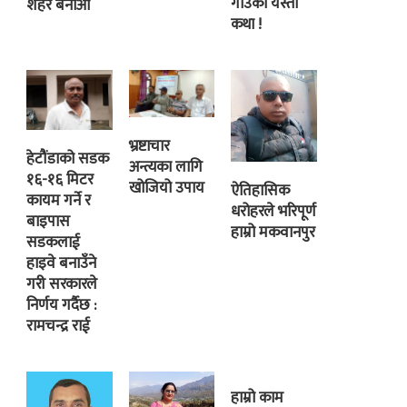
गाउँको यस्तो
शहर बनाऔं
कथा !
भ्रष्टाचार
हेटौंडाको सडक
अन्त्यका लागि
१६-१६ मिटर
खोजियो उपाय
ऐतिहासिक
कायम गर्ने र
धरोहरले भरिपूर्ण
बाइपास
हाम्रो मकवानपुर
सडकलाई
हाइवे बनाउँने
गरी सरकारले
निर्णय गर्दैछ :
रामचन्द्र राई
हाम्रो काम