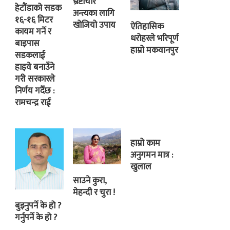
भ्रष्टाचार
हेटौंडाको सडक
अन्त्यका लागि
१६-१६ मिटर
खोजियो उपाय
ऐतिहासिक
कायम गर्ने र
धरोहरले भरिपूर्ण
बाइपास
हाम्रो मकवानपुर
सडकलाई
हाइवे बनाउँने
गरी सरकारले
निर्णय गर्दैछ :
रामचन्द्र राई
हाम्रो काम
अनुगमन मात्र :
खुलाल
साउने कुरा,
मेहन्दी र चुरा !
बुझ्नुपर्ने के हो ?
गर्नुपर्ने के हो ?