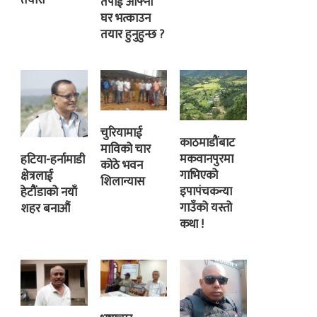
तयारी
तपाई आफ्नो
घर भत्काउन
तयार हुनुहुन्छ ?
चुरियामाई
काठमाडौंबाट
माविको चार
मकवानपुरमा
हटिया-हर्नामाडी
कोठे भवन
गाभिएको
क्षेत्रलाई
शिलान्यास
इपापंचकन्या
हेटौंडाको नयाँ
गाउँको यस्तो
शहर बनाऔं
कथा !