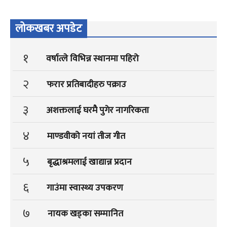
लोकखबर अपडेट
१
वर्षात्ले विभिन्न स्थानमा पहिरो
२
फरार प्रतिबादीहरु पक्राउ
३
अशक्तलाई घरमै पुगेर नागरिकता
४
माण्डवीको नयां तीज गीत
५
बृद्धाश्रमलाई खाद्यान्न प्रदान
६
गाउंमा स्वास्थ्य उपकरण
७
नायक खड्का सम्मानित