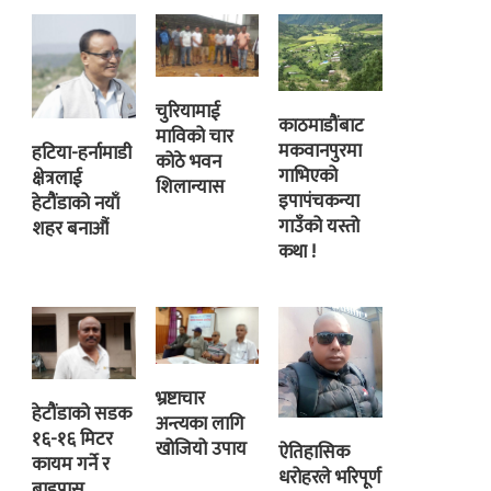
चुरियामाई
काठमाडौंबाट
माविको चार
मकवानपुरमा
हटिया-हर्नामाडी
कोठे भवन
गाभिएको
क्षेत्रलाई
शिलान्यास
इपापंचकन्या
हेटौंडाको नयाँ
गाउँको यस्तो
शहर बनाऔं
कथा !
भ्रष्टाचार
हेटौंडाको सडक
अन्त्यका लागि
१६-१६ मिटर
खोजियो उपाय
ऐतिहासिक
कायम गर्ने र
धरोहरले भरिपूर्ण
बाइपास