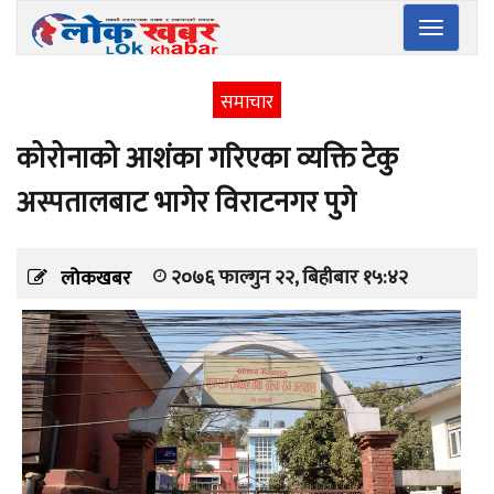
Toggle
navigatio
समाचार
कोरोनाको आशंका गरिएका व्यक्ति टेकु
अस्पतालबाट भागेर विराटनगर पुगे
२०७६ फाल्गुन २२, बिहीबार १५:४२
लोकखबर