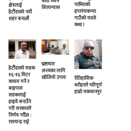
कोठे भवन
गाभिएको
क्षेत्रलाई
शिलान्यास
इपापंचकन्या
हेटौंडाको नयाँ
गाउँको यस्तो
शहर बनाऔं
कथा !
भ्रष्टाचार
हेटौंडाको सडक
अन्त्यका लागि
१६-१६ मिटर
खोजियो उपाय
ऐतिहासिक
कायम गर्ने र
धरोहरले भरिपूर्ण
बाइपास
हाम्रो मकवानपुर
सडकलाई
हाइवे बनाउँने
गरी सरकारले
निर्णय गर्दैछ :
रामचन्द्र राई