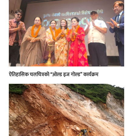
ऐतिहासिक चलचित्रको “ओल्ड इज गोल्ड” कार्यक्रम