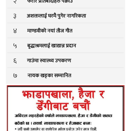
२
फरार प्रतिबादीहरु पक्राउ
३
अशक्तलाई घरमै पुगेर नागरिकता
४
माण्डवीको नयां तीज गीत
५
बृद्धाश्रमलाई खाद्यान्न प्रदान
६
गाउंमा स्वास्थ्य उपकरण
७
नायक खड्का सम्मानित