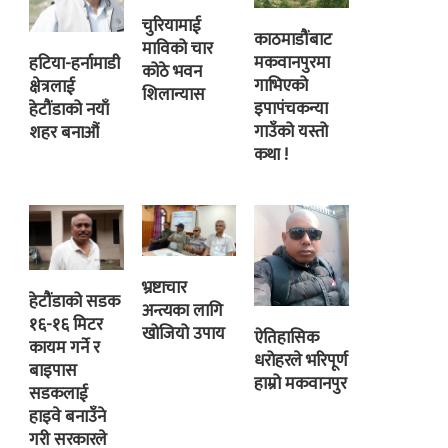
चुरियामाई
काठमाडौंबाट
माविको चार
मकवानपुरमा
हटिया-हर्नामाडी
कोठे भवन
गाभिएको
क्षेत्रलाई
शिलान्यास
इपापंचकन्या
हेटौंडाको नयाँ
गाउँको यस्तो
शहर बनाऔं
कथा !
भ्रष्टाचार
हेटौंडाको सडक
अन्त्यका लागि
१६-१६ मिटर
खोजियो उपाय
ऐतिहासिक
कायम गर्ने र
धरोहरले भरिपूर्ण
बाइपास
हाम्रो मकवानपुर
सडकलाई
हाइवे बनाउँने
गरी सरकारले