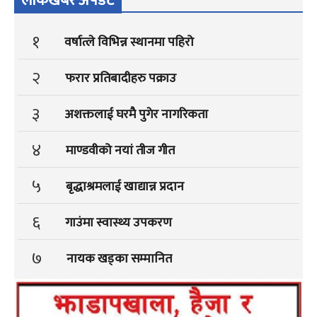
लोकखबर अपडेट
१
वर्षात्ले विभिन्न स्थानमा पहिरो
२
फरार प्रतिबादीहरु पक्राउ
३
अशक्तलाई घरमै पुगेर नागरिकता
४
माण्डवीको नयां तीज गीत
५
बृद्धाश्रमलाई खाद्यान्न प्रदान
६
गाउंमा स्वास्थ्य उपकरण
७
नायक खड्का सम्मानित