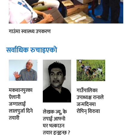
गाउंमा स्वास्थ्य उपकरण
सर्वाधिक रुचाइएको
मकवानपुरका
गाउँपालिका
ऐलानी
उपाध्यक्ष रानाले
जग्गालाई
जन्मदिनमा
लालपुर्जा दिने
रोपिन् विरुवा
लेखक ज्यू, के
तयारी
तपाई आफ्नो
घर भत्काउन
तयार हुनुहुन्छ ?