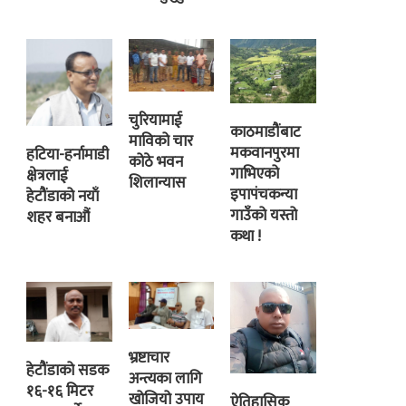
चुरियामाई
काठमाडौंबाट
माविको चार
मकवानपुरमा
हटिया-हर्नामाडी
कोठे भवन
गाभिएको
क्षेत्रलाई
शिलान्यास
इपापंचकन्या
हेटौंडाको नयाँ
गाउँको यस्तो
शहर बनाऔं
कथा !
भ्रष्टाचार
हेटौंडाको सडक
अन्त्यका लागि
१६-१६ मिटर
खोजियो उपाय
ऐतिहासिक