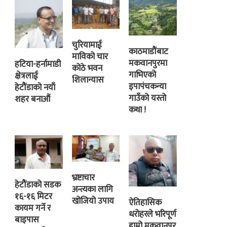
चुरियामाई
काठमाडौंबाट
माविको चार
मकवानपुरमा
हटिया-हर्नामाडी
कोठे भवन
गाभिएको
क्षेत्रलाई
शिलान्यास
इपापंचकन्या
हेटौंडाको नयाँ
गाउँको यस्तो
शहर बनाऔं
कथा !
भ्रष्टाचार
हेटौंडाको सडक
अन्त्यका लागि
१६-१६ मिटर
खोजियो उपाय
ऐतिहासिक
कायम गर्ने र
धरोहरले भरिपूर्ण
बाइपास
हाम्रो मकवानपुर