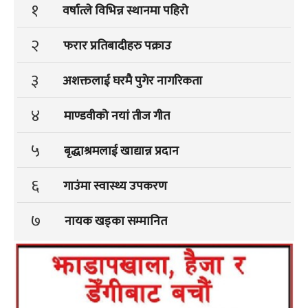
१
वर्षात्ले विभिन्न स्थानमा पहिरो
२
फरार प्रतिबादीहरु पक्राउ
३
अशक्तलाई घरमै पुगेर नागरिकता
४
माण्डवीको नयां तीज गीत
५
बृद्धाश्रमलाई खाद्यान्न प्रदान
६
गाउंमा स्वास्थ्य उपकरण
७
नायक खड्का सम्मानित