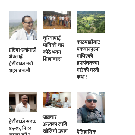
चुरियामाई
काठमाडौंबाट
माविको चार
मकवानपुरमा
हटिया-हर्नामाडी
कोठे भवन
गाभिएको
क्षेत्रलाई
शिलान्यास
इपापंचकन्या
हेटौंडाको नयाँ
गाउँको यस्तो
शहर बनाऔं
कथा !
भ्रष्टाचार
हेटौंडाको सडक
अन्त्यका लागि
१६-१६ मिटर
खोजियो उपाय
ऐतिहासिक