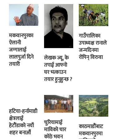
मकवानपुरका
गाउँपालिका
ऐलानी
उपाध्यक्ष रानाले
जग्गालाई
जन्मदिनमा
लालपुर्जा दिने
रोपिन् विरुवा
लेखक ज्यू, के
तयारी
तपाई आफ्नो
घर भत्काउन
तयार हुनुहुन्छ ?
हटिया-हर्नामाडी
क्षेत्रलाई
चुरियामाई
हेटौंडाको नयाँ
काठमाडौंबाट
माविको चार
शहर बनाऔं
मकवानपुरमा
कोठे भवन