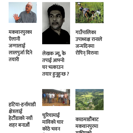
मकवानपुरका
गाउँपालिका
ऐलानी
उपाध्यक्ष रानाले
जग्गालाई
जन्मदिनमा
लालपुर्जा दिने
रोपिन् विरुवा
लेखक ज्यू, के
तयारी
तपाई आफ्नो
घर भत्काउन
तयार हुनुहुन्छ ?
हटिया-हर्नामाडी
क्षेत्रलाई
चुरियामाई
हेटौंडाको नयाँ
काठमाडौंबाट
माविको चार
शहर बनाऔं
मकवानपुरमा
कोठे भवन