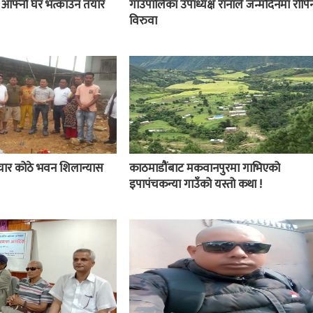
ई आफ्नो घर भत्काउन तयार
गाउँपालिका उपाध्यक्ष रानाले जन्मदिनमा रोपिन
विरुवा
चार कोठे भवन शिलान्यास
काठमाडौंबाट मकवानपुरमा गाभिएको
इपापंचकन्या गाउँको यस्तो कथा !