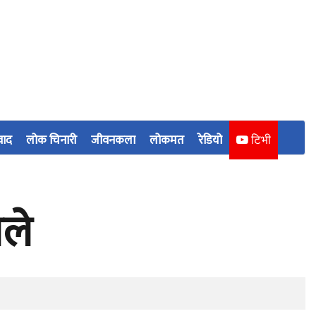
वाद
लोक चिनारी
जीवनकला
लोकमत
रेडियो
टिभी
लले