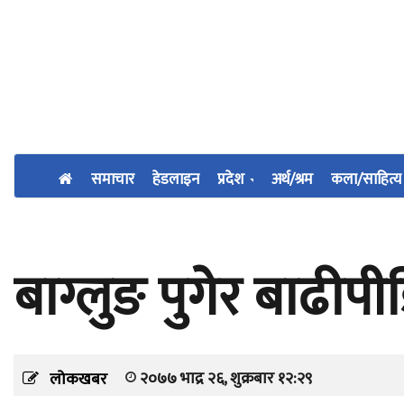
समाचार
हेडलाइन
प्रदेश
अर्थ/श्रम
कला/साहित्य
बाग्लुङ पुगेर बाढीप
२०७७ भाद्र २६, शुक्रबार १२:२९
लोकखबर