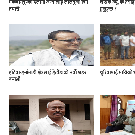
मकवानपुरका ऐलानी जग्गालाई लालपुर्जा दिने
लेखक ज्यू, के तपा
तयारी
हुनुहुन्छ ?
हटिया-हर्नामाडी क्षेत्रलाई हेटौंडाको नयाँ शहर
चुरियामाई माविको 
बनाऔं