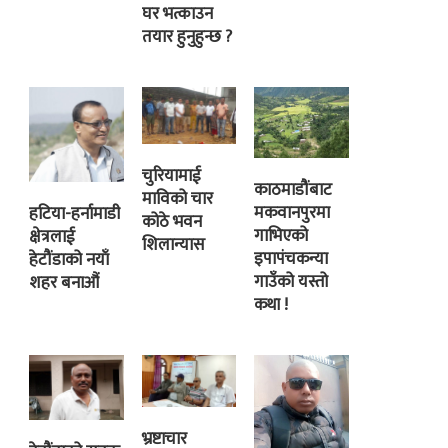
घर भत्काउन
तयार हुनुहुन्छ ?
चुरियामाई
काठमाडौंबाट
माविको चार
मकवानपुरमा
हटिया-हर्नामाडी
कोठे भवन
गाभिएको
क्षेत्रलाई
शिलान्यास
इपापंचकन्या
हेटौंडाको नयाँ
गाउँको यस्तो
शहर बनाऔं
कथा !
भ्रष्टाचार