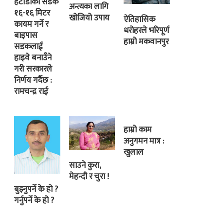
हेटौंडाको सडक
अन्त्यका लागि
१६-१६ मिटर
खोजियो उपाय
ऐतिहासिक
कायम गर्ने र
धरोहरले भरिपूर्ण
बाइपास
हाम्रो मकवानपुर
सडकलाई
हाइवे बनाउँने
गरी सरकारले
निर्णय गर्दैछ :
रामचन्द्र राई
हाम्रो काम
अनुगमन मात्र :
खुलाल
साउने कुरा,
मेहन्दी र चुरा !
बुझ्नुपर्ने के हो ?
गर्नुपर्ने के हो ?