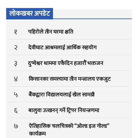
लोकखबर अपडेट
१
पहिरोले तीन घरमा क्षति
२
देवीघाट आश्रमलाई आर्थिक सहयोग
३
दुप्चेश्वर धाममा एकैदिन हजारौं भक्तजन
४
किसानका समस्यामा तीन मन्त्रालय एकजुट
५
बैंकद्वारा विद्यालयलाई खेल सामग्री
६
बालुवा उत्खनन् गर्ने ट्रिपर नियन्त्रणमा
७
ऐतिहासिक चलचित्रको “ओल्ड इज गोल्ड”
कार्यक्रम