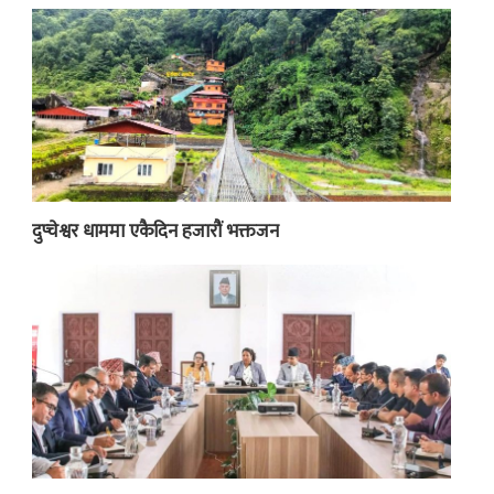
दुप्चेश्वर धाममा एकैदिन हजारौं भक्तजन