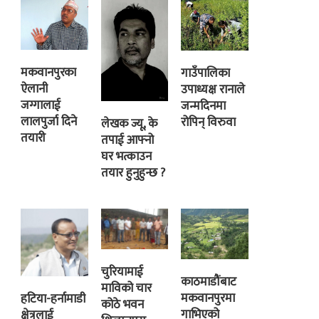
मकवानपुरका
गाउँपालिका
ऐलानी
उपाध्यक्ष रानाले
जग्गालाई
जन्मदिनमा
लालपुर्जा दिने
रोपिन् विरुवा
लेखक ज्यू, के
तयारी
तपाई आफ्नो
घर भत्काउन
तयार हुनुहुन्छ ?
चुरियामाई
काठमाडौंबाट
माविको चार
मकवानपुरमा
हटिया-हर्नामाडी
कोठे भवन
गाभिएको
क्षेत्रलाई