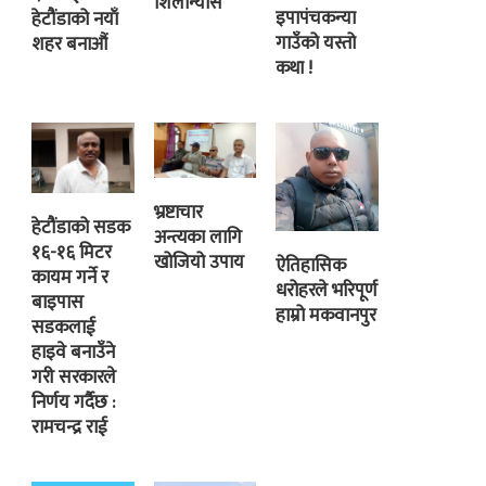
शिलान्यास
इपापंचकन्या
हेटौंडाको नयाँ
गाउँको यस्तो
शहर बनाऔं
कथा !
भ्रष्टाचार
हेटौंडाको सडक
अन्त्यका लागि
१६-१६ मिटर
खोजियो उपाय
ऐतिहासिक
कायम गर्ने र
धरोहरले भरिपूर्ण
बाइपास
हाम्रो मकवानपुर
सडकलाई
हाइवे बनाउँने
गरी सरकारले
निर्णय गर्दैछ :
रामचन्द्र राई