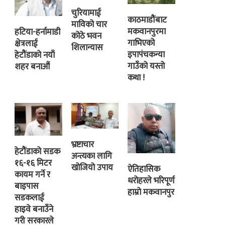
चुरियामाई
काठमाडौंबाट
माविको चार
मकवानपुरमा
हटिया-हर्नामाडी
कोठे भवन
गाभिएको
क्षेत्रलाई
शिलान्यास
इपापंचकन्या
हेटौंडाको नयाँ
गाउँको यस्तो
शहर बनाऔं
कथा !
भ्रष्टाचार
हेटौंडाको सडक
अन्त्यका लागि
१६-१६ मिटर
खोजियो उपाय
ऐतिहासिक
कायम गर्ने र
धरोहरले भरिपूर्ण
बाइपास
हाम्रो मकवानपुर
सडकलाई
हाइवे बनाउँने
गरी सरकारले