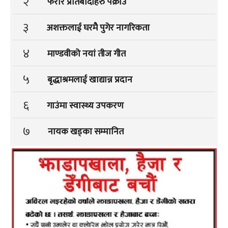
२
फरार प्रतिबादीहरु पक्राउ
३
अशक्तलाई घरमै पुगेर नागरिकता
४
माण्डवीको नयां तीज गीत
५
बृद्धाश्रमलाई खाद्यान्न प्रदान
६
गाउंमा स्वास्थ्य उपकरण
७
नायक खड्का सम्मानित