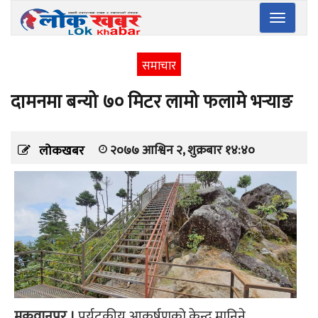
Toggle
navigatio
समाचार
दामनमा बन्यो ७० मिटर लामो फलामे भर्‍याङ
२०७७ आश्विन २, शुक्रबार १४:४०
लोकखबर
मकवानपुर ।
पर्यटकीय आकर्षणको केन्द्र मानिने