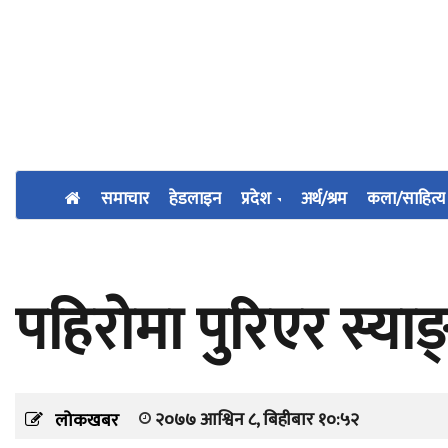
समाचार
हेडलाइन
प्रदेश
अर्थ/श्रम
कला/साहित्य
पहिरोमा पुरिएर स्याङ
२०७७ आश्विन ८, बिहीबार १०:५२
लोकखबर