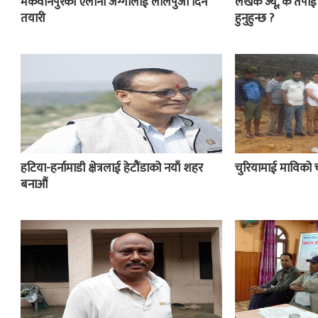
मकवानपुरका ऐलानी जग्गालाई लालपुर्जा दिने
लेखक ज्यू, के तपा
तयारी
हुनुहुन्छ ?
हटिया-हर्नामाडी क्षेत्रलाई हेटौंडाको नयाँ शहर
चुरियामाई माविको 
बनाऔं