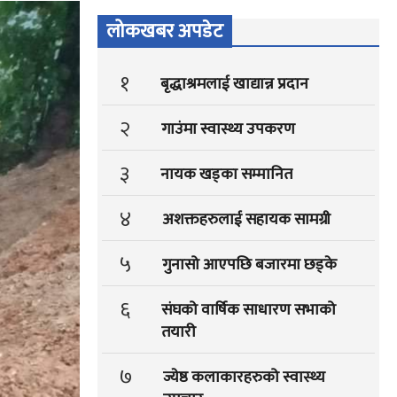
लोकखबर अपडेट
१
बृद्धाश्रमलाई खाद्यान्न प्रदान
२
गाउंमा स्वास्थ्य उपकरण
३
नायक खड्का सम्मानित
४
अशक्तहरुलाई सहायक सामग्री
५
गुनासो आएपछि बजारमा छड्के
६
संघको वार्षिक साधारण सभाको
तयारी
७
ज्येष्ठ कलाकारहरुको स्वास्थ्य