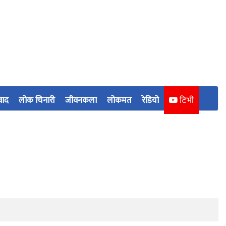
वाद
लोक चिनारी
जीवनकला
लोकमत
रेडियो
टिभी