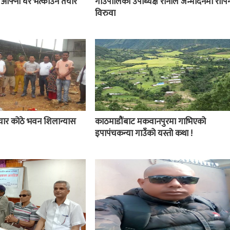
ई आफ्नो घर भत्काउन तयार
गाउँपालिका उपाध्यक्ष रानाले जन्मदिनमा रोपिन
विरुवा
चार कोठे भवन शिलान्यास
काठमाडौंबाट मकवानपुरमा गाभिएको
इपापंचकन्या गाउँको यस्तो कथा !