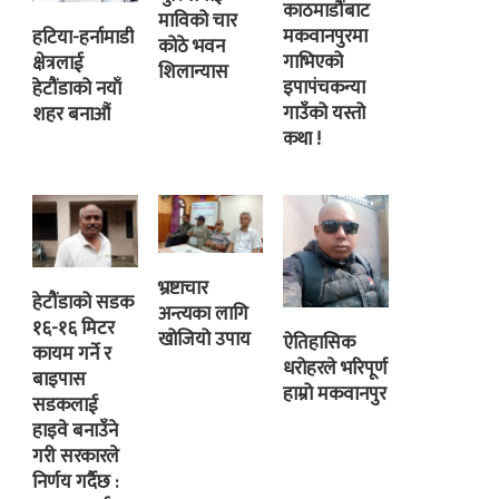
काठमाडौंबाट
माविको चार
मकवानपुरमा
हटिया-हर्नामाडी
कोठे भवन
गाभिएको
क्षेत्रलाई
शिलान्यास
इपापंचकन्या
हेटौंडाको नयाँ
गाउँको यस्तो
शहर बनाऔं
कथा !
भ्रष्टाचार
हेटौंडाको सडक
अन्त्यका लागि
१६-१६ मिटर
खोजियो उपाय
ऐतिहासिक
कायम गर्ने र
धरोहरले भरिपूर्ण
बाइपास
हाम्रो मकवानपुर
सडकलाई
हाइवे बनाउँने
गरी सरकारले
निर्णय गर्दैछ :