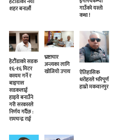
इपापंचकन्या
हेटौंडाको नयाँ
गाउँको यस्तो
शहर बनाऔं
कथा !
भ्रष्टाचार
हेटौंडाको सडक
अन्त्यका लागि
१६-१६ मिटर
खोजियो उपाय
ऐतिहासिक
कायम गर्ने र
धरोहरले भरिपूर्ण
बाइपास
हाम्रो मकवानपुर
सडकलाई
हाइवे बनाउँने
गरी सरकारले
निर्णय गर्दैछ :
रामचन्द्र राई