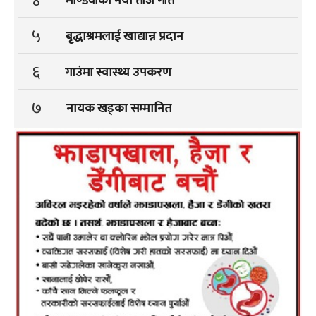
४
माण्डवीको नयां तीज गीत
५
बृद्धाश्रमलाई खाद्यान्न प्रदान
६
गाउंमा स्वास्थ्य उपकरण
७
नायक खड्का सम्मानित