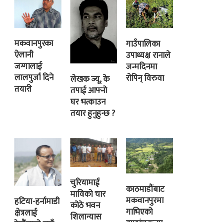
मकवानपुरका
गाउँपालिका
ऐलानी
उपाध्यक्ष रानाले
जग्गालाई
जन्मदिनमा
लालपुर्जा दिने
रोपिन् विरुवा
लेखक ज्यू, के
तयारी
तपाई आफ्नो
घर भत्काउन
तयार हुनुहुन्छ ?
चुरियामाई
काठमाडौंबाट
माविको चार
मकवानपुरमा
हटिया-हर्नामाडी
कोठे भवन
गाभिएको
क्षेत्रलाई
शिलान्यास