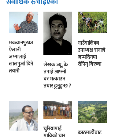
सर्वाधिक रुचाइएको
मकवानपुरका
गाउँपालिका
ऐलानी
उपाध्यक्ष रानाले
जग्गालाई
जन्मदिनमा
लालपुर्जा दिने
रोपिन् विरुवा
लेखक ज्यू, के
तयारी
तपाई आफ्नो
घर भत्काउन
तयार हुनुहुन्छ ?
चुरियामाई
काठमाडौंबाट
माविको चार