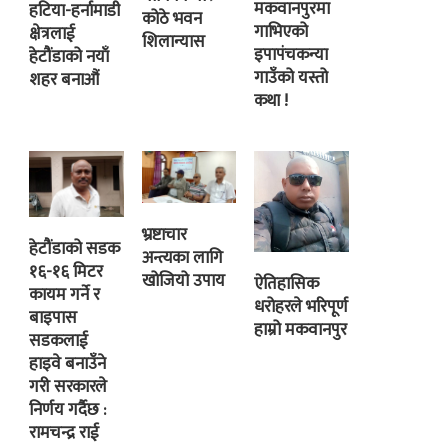
मकवानपुरमा
हटिया-हर्नामाडी
कोठे भवन
गाभिएको
क्षेत्रलाई
शिलान्यास
इपापंचकन्या
हेटौंडाको नयाँ
गाउँको यस्तो
शहर बनाऔं
कथा !
भ्रष्टाचार
हेटौंडाको सडक
अन्त्यका लागि
१६-१६ मिटर
खोजियो उपाय
ऐतिहासिक
कायम गर्ने र
धरोहरले भरिपूर्ण
बाइपास
हाम्रो मकवानपुर
सडकलाई
हाइवे बनाउँने
गरी सरकारले
निर्णय गर्दैछ :
रामचन्द्र राई