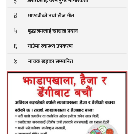
३
अशक्तलाई घरमै पुगेर नागरिकता
४
माण्डवीको नयां तीज गीत
५
बृद्धाश्रमलाई खाद्यान्न प्रदान
६
गाउंमा स्वास्थ्य उपकरण
७
नायक खड्का सम्मानित