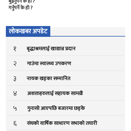
बुझ्नुपर्ने के हो ?
गर्नुपर्ने के हो ?
लोकखबर अपडेट
१
बृद्धाश्रमलाई खाद्यान्न प्रदान
२
गाउंमा स्वास्थ्य उपकरण
३
नायक खड्का सम्मानित
४
अशक्तहरुलाई सहायक सामग्री
५
गुनासो आएपछि बजारमा छड्के
६
संघको वार्षिक साधारण सभाको तयारी