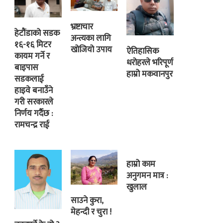
भ्रष्टाचार
हेटौंडाको सडक
अन्त्यका लागि
१६-१६ मिटर
खोजियो उपाय
ऐतिहासिक
कायम गर्ने र
धरोहरले भरिपूर्ण
बाइपास
हाम्रो मकवानपुर
सडकलाई
हाइवे बनाउँने
गरी सरकारले
निर्णय गर्दैछ :
रामचन्द्र राई
हाम्रो काम
अनुगमन मात्र :
खुलाल
साउने कुरा,
मेहन्दी र चुरा !