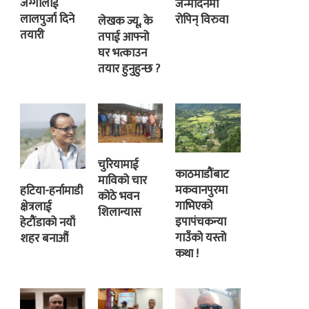
जग्गालाई
जन्मदिनमा
लालपुर्जा दिने
रोपिन् विरुवा
लेखक ज्यू, के
तयारी
तपाई आफ्नो
घर भत्काउन
तयार हुनुहुन्छ ?
चुरियामाई
काठमाडौंबाट
माविको चार
मकवानपुरमा
हटिया-हर्नामाडी
कोठे भवन
गाभिएको
क्षेत्रलाई
शिलान्यास
इपापंचकन्या
हेटौंडाको नयाँ
गाउँको यस्तो
शहर बनाऔं
कथा !