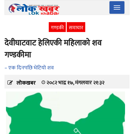
Toggle
navigatio
गण्डकी
समाचार
देवीघाटवाट हेलिएकी महिलाको शव
गण्डकीमा
– एक दिनपछि भेटियो शव
२०८२ भाद्र १७, मंगलवार २१:३२
लोकखबर