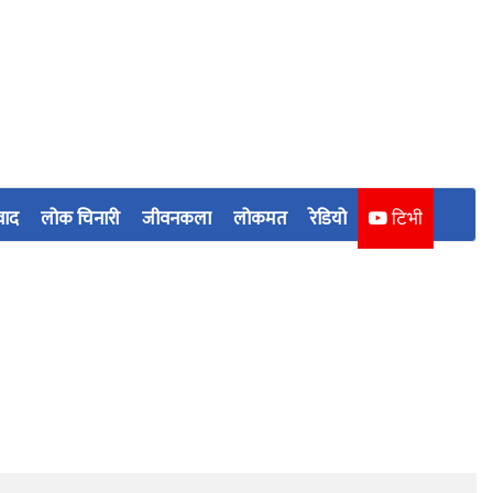
वाद
लोक चिनारी
जीवनकला
लोकमत
रेडियो
टिभी