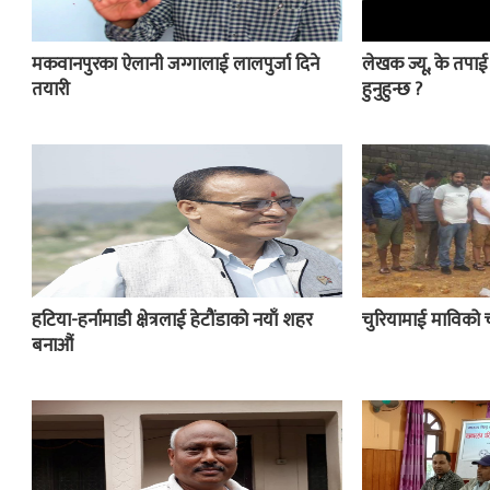
मकवानपुरका ऐलानी जग्गालाई लालपुर्जा दिने
लेखक ज्यू, के तपा
तयारी
हुनुहुन्छ ?
हटिया-हर्नामाडी क्षेत्रलाई हेटौंडाको नयाँ शहर
चुरियामाई माविको 
बनाऔं