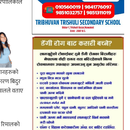
गरपालिकाले
सानहरुको
कारण बिदुर
िमालले वताए
ो रिमालको