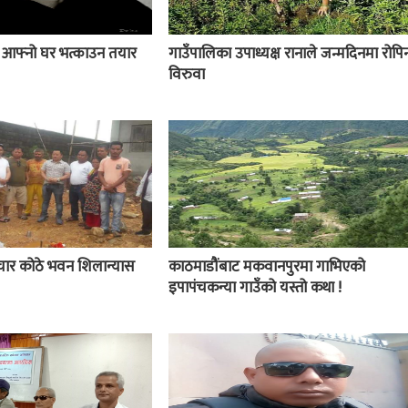
ई आफ्नो घर भत्काउन तयार
गाउँपालिका उपाध्यक्ष रानाले जन्मदिनमा रोपिन
विरुवा
चार कोठे भवन शिलान्यास
काठमाडौंबाट मकवानपुरमा गाभिएको
इपापंचकन्या गाउँको यस्तो कथा !