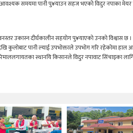
 आवश्यक समयमा पानी पु¥याउन सहज भएको विदुर नपाका मेयर राज
ीवनस्तर उकास्न दीर्घकालीन सहयोग पु¥याएको उनको विश्वास छ । 
्सदेखि कुलोबाट पानी ल्याई उपभोक्ताले उपभोग गरि रहेकोमा हाल
ष रिमाललगायतका स्थानयि किसानले विदुर नपावाट सिंचाइका लाग