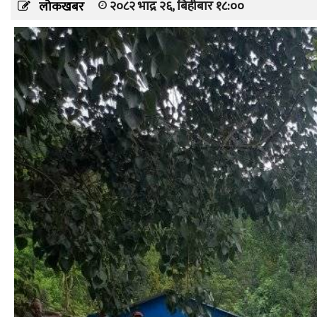
२०८२ भाद्र २६, बिहीबार १८:००
लोकखबर