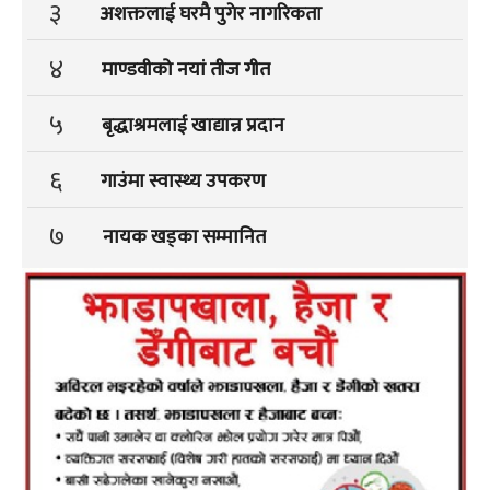
३
अशक्तलाई घरमै पुगेर नागरिकता
४
माण्डवीको नयां तीज गीत
५
बृद्धाश्रमलाई खाद्यान्न प्रदान
६
गाउंमा स्वास्थ्य उपकरण
७
नायक खड्का सम्मानित