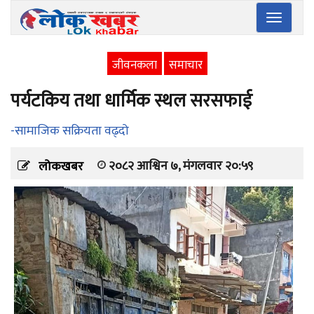
Toggle
navigatio
जीवनकला
समाचार
पर्यटकिय तथा धार्मिक स्थल सरसफाई
-सामाजिक सक्रियता वढ्दो
२०८२ आश्विन ७, मंगलवार २०:५९
लोकखबर