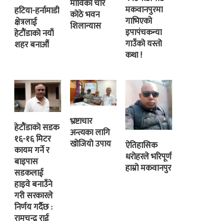
माविको चार
मकवानपुरमा
हटिया-हर्नामाडी
कोठे भवन
गाभिएको
क्षेत्रलाई
शिलान्यास
इपापंचकन्या
हेटौंडाको नयाँ
गाउँको यस्तो
शहर बनाऔं
कथा !
भ्रष्टाचार
हेटौंडाको सडक
अन्त्यका लागि
१६-१६ मिटर
खोजियो उपाय
ऐतिहासिक
कायम गर्ने र
धरोहरले भरिपूर्ण
बाइपास
हाम्रो मकवानपुर
सडकलाई
हाइवे बनाउँने
गरी सरकारले
निर्णय गर्दैछ :
रामचन्द्र राई