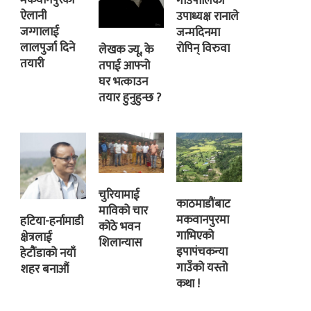
मकवानपुरका
गाउँपालिका
ऐलानी
उपाध्यक्ष रानाले
जग्गालाई
जन्मदिनमा
लालपुर्जा दिने
रोपिन् विरुवा
लेखक ज्यू, के
तयारी
तपाई आफ्नो
घर भत्काउन
तयार हुनुहुन्छ ?
चुरियामाई
काठमाडौंबाट
माविको चार
मकवानपुरमा
हटिया-हर्नामाडी
कोठे भवन
गाभिएको
क्षेत्रलाई
शिलान्यास
इपापंचकन्या
हेटौंडाको नयाँ
गाउँको यस्तो
शहर बनाऔं
कथा !