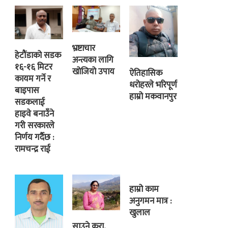
भ्रष्टाचार
हेटौंडाको सडक
अन्त्यका लागि
१६-१६ मिटर
खोजियो उपाय
ऐतिहासिक
कायम गर्ने र
धरोहरले भरिपूर्ण
बाइपास
हाम्रो मकवानपुर
सडकलाई
हाइवे बनाउँने
गरी सरकारले
निर्णय गर्दैछ :
रामचन्द्र राई
हाम्रो काम
अनुगमन मात्र :
खुलाल
साउने कुरा,