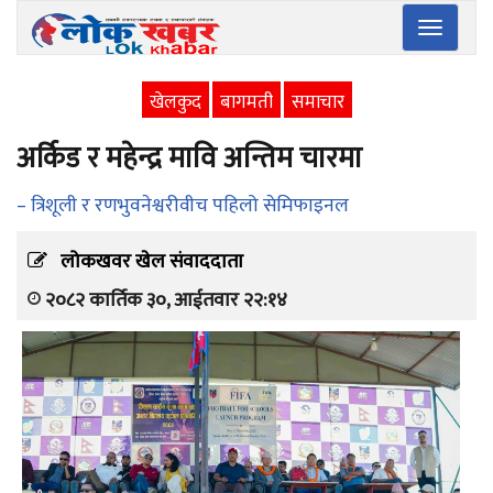
Toggle
navigatio
खेलकुद
बागमती
समाचार
अर्किड र महेन्द्र मावि अन्तिम चारमा
– त्रिशूली र रणभुवनेश्वरीवीच पहिलो सेमिफाइनल
लोकखवर खेल संवाददाता
२०८२ कार्तिक ३०, आईतवार २२:१४