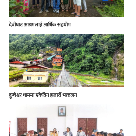
देवीघाट आश्रमलाई आर्थिक सहयोग
दुप्चेश्वर धाममा एकैदिन हजारौं भक्तजन