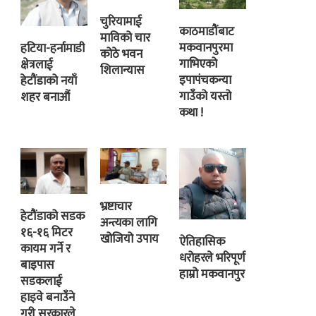
चुरियामाई
काठमाडौंबाट
माविको चार
मकवानपुरमा
हटिया-हर्नामाडी
कोठे भवन
गाभिएको
क्षेत्रलाई
शिलान्यास
इपापंचकन्या
हेटौंडाको नयाँ
गाउँको यस्तो
शहर बनाऔं
कथा !
भ्रष्टाचार
हेटौंडाको सडक
अन्त्यका लागि
१६-१६ मिटर
खोजियो उपाय
ऐतिहासिक
कायम गर्ने र
धरोहरले भरिपूर्ण
बाइपास
हाम्रो मकवानपुर
सडकलाई
हाइवे बनाउँने
गरी सरकारले