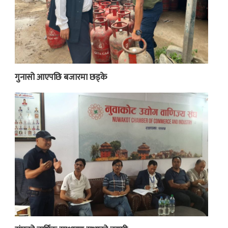
गुनासो आएपछि बजारमा छड्के