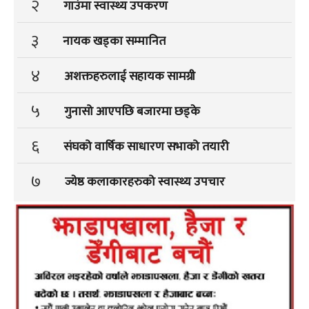
२
गाउंमा स्वास्थ्य उपकरण
३
नायक खड्का सम्मानित
४
अशक्तहरुलाई सहायक सामग्री
५
गुनासो आएपछि बजारमा छड्के
६
संघको वार्षिक साधारण सभाको तयारी
७
ज्येष्ठ कलाकारहरुको स्वास्थ्य उपचार